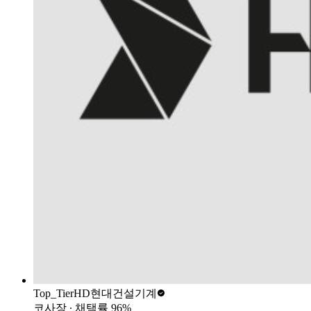
Top_Tier
HD현대건설기계
코사장
∙ 채택률
96
%