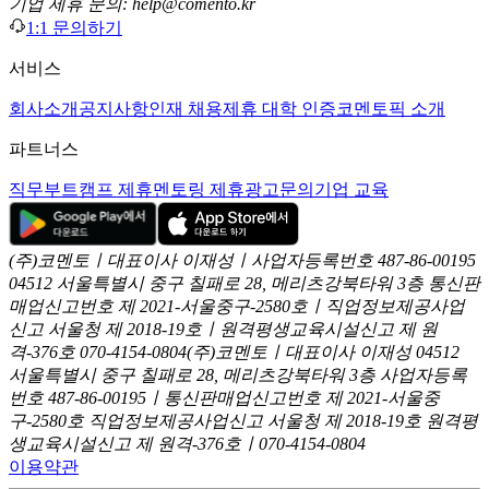
기업 제휴 문의: help@comento.kr
1:1 문의하기
서비스
회사소개
공지사항
인재 채용
제휴 대학 인증
코멘토픽 소개
파트너스
직무부트캠프 제휴
멘토링 제휴
광고문의
기업 교육
(주)코멘토ㅣ대표이사 이재성ㅣ사업자등록번호 487-86-00195
04512 서울특별시 중구 칠패로 28, 메리츠강북타워 3층
통신판
매업신고번호 제 2021-서울중구-2580호ㅣ직업정보제공사업
신고
서울청 제 2018-19호ㅣ원격평생교육시설신고 제 원
격-376호
070-4154-0804
(주)코멘토ㅣ대표이사 이재성
04512
서울특별시 중구 칠패로 28, 메리츠강북타워 3층
사업자등록
번호 487-86-00195ㅣ통신판매업신고번호 제 2021-서울중
구-2580호
직업정보제공사업신고 서울청 제 2018-19호
원격평
생교육시설신고 제 원격-376호ㅣ070-4154-0804
이용약관