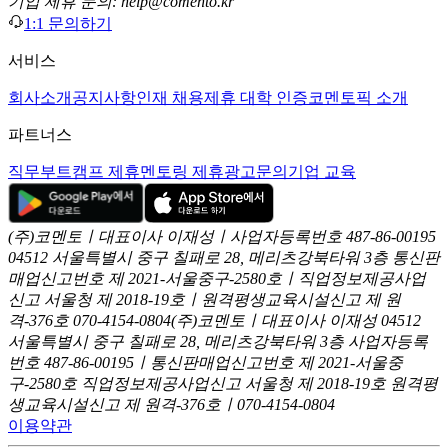
기업 제휴 문의: help@comento.kr
1:1 문의하기
서비스
회사소개
공지사항
인재 채용
제휴 대학 인증
코멘토픽 소개
파트너스
직무부트캠프 제휴
멘토링 제휴
광고문의
기업 교육
(주)코멘토ㅣ대표이사 이재성ㅣ사업자등록번호 487-86-00195
04512 서울특별시 중구 칠패로 28, 메리츠강북타워 3층
통신판
매업신고번호 제 2021-서울중구-2580호ㅣ직업정보제공사업
신고
서울청 제 2018-19호ㅣ원격평생교육시설신고 제 원
격-376호
070-4154-0804
(주)코멘토ㅣ대표이사 이재성
04512
서울특별시 중구 칠패로 28, 메리츠강북타워 3층
사업자등록
번호 487-86-00195ㅣ통신판매업신고번호 제 2021-서울중
구-2580호
직업정보제공사업신고 서울청 제 2018-19호
원격평
생교육시설신고 제 원격-376호ㅣ070-4154-0804
이용약관