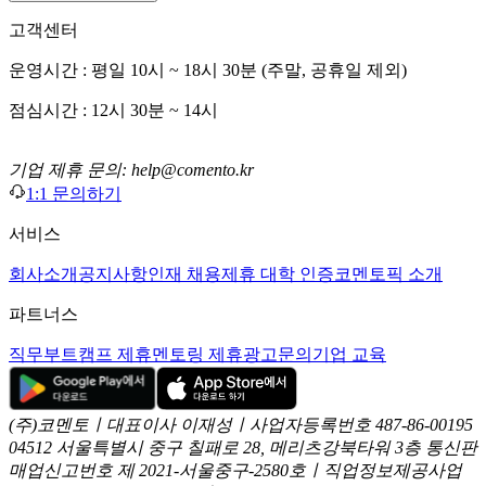
고객센터
운영시간 : 평일 10시 ~ 18시 30분 (주말, 공휴일 제외)
점심시간 : 12시 30분 ~ 14시
기업 제휴 문의: help@comento.kr
1:1 문의하기
서비스
회사소개
공지사항
인재 채용
제휴 대학 인증
코멘토픽 소개
파트너스
직무부트캠프 제휴
멘토링 제휴
광고문의
기업 교육
(주)코멘토ㅣ대표이사 이재성ㅣ사업자등록번호 487-86-00195
04512 서울특별시 중구 칠패로 28, 메리츠강북타워 3층
통신판
매업신고번호 제 2021-서울중구-2580호ㅣ직업정보제공사업