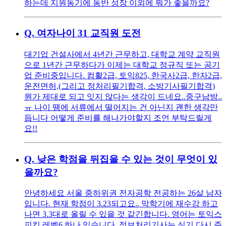
하는데 지원동기에 동반 성장 이외에 뭐가 좋을까요?
Q.
여자나이 31 교직원 도전
대기업 건설사에서 4년간 근무하고, 대학교 계약 교직원
으로 1년간 근무하다가 이제는 대학교 정규직 또는 공기
업 준비중입니다. 컴활2급, 토익825, 한국사2급, 한자2급,
운전면허,(그리고 정처리필기합격, 소방기사필기합격)
뭔가 제대로 되고 잇지 않다는 생각이 드네요..중구남방..
ㅠ 나이 땜에 서류에서 떨어지는 건 아닌지 괜한 생각만
듭니다 어떻게 준비를 해나가야할지 조언 부탁드릴게
요!!
Q.
낮은 학점을 뒤집을 수 있는 것이 무엇이 있
을까요?
안녕하세요 서울 중하위권 전자공학 전공하는 26살 남자
입니다. 현재 학점이 3.23되고요.. 막학기에 재수강 하고
나면 3.3대로 올릴 수 있을 것 같긴합니다. 영어는 토익스
피킹 레벨6 하나 있습니다. 정보처리기사는 실기 다시 준