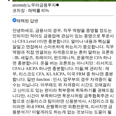
anzstudy
노무라금융투자
코차장
∙ 채택률
85
%
채택된 답변
안녕하세요, 금융사의 경우, 직무 역량을 증명할 정도는
안되지만 적어도 금융업에 관심이 있는 증명으로 투운사
나 CFA Level 1이면 충분합니다. 얼마나 내용과 핵심을
잘알고 면접에서 스마트하게 하는지가 중요합니다. 직무
역량과 직접 연결되는 자격증으로는 흔히 말하는 프론트
: IB, 세일즈, 트레이더, 펀드매니저, 운용역은 CFA 하나
면 충분합니다. 돈을 버는 프론트는 아니지만 : 리서치도
CFA나 AICPA 하나면 충분합니다. 미들,백 관리직 : 재
무, 리스크도 CFA, KI, AICPA, 미국 FRM 중 하나면 충분
합니다. 일반 function : 인사, 업무부의 경우 자격증이 필
수는 아닙니다. 아무래도 위 자격증이 시간도 오래걸리
고 난이도도 있는 편이라 학부중에 취득하기를 권해드립
니다만, 시간이 부족하다면 투운사처럼 금투협회주관 시
험으로 신용리스크 팀이라면 신용분석사, 시장리스크 팀
이라면 국내 FRM, 은행쪽이면 외환전문역, 리서치면 금
융분석가? 이렇게라도 하는게 없는 것보다는 도움이 될