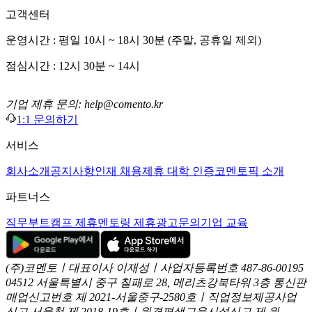
고객센터
운영시간 : 평일 10시 ~ 18시 30분 (주말, 공휴일 제외)
점심시간 : 12시 30분 ~ 14시
기업 제휴 문의: help@comento.kr
1:1 문의하기
서비스
회사소개
공지사항
인재 채용
제휴 대학 인증
코멘토픽 소개
파트너스
직무부트캠프 제휴
멘토링 제휴
광고문의
기업 교육
(주)코멘토ㅣ대표이사 이재성ㅣ사업자등록번호 487-86-00195
04512 서울특별시 중구 칠패로 28, 메리츠강북타워 3층
통신판
매업신고번호 제 2021-서울중구-2580호ㅣ직업정보제공사업
신고
서울청 제 2018-19호ㅣ원격평생교육시설신고 제 원