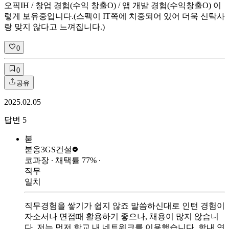
오픽IH / 창업 경험(수익 창출O) / 앱 개발 경험(수익창출O) 이
렇게 보유중입니다.(스펙이 IT쪽에 치중되어 있어 더욱 신탁사
랑 맞지 않다고 느껴집니다.)
0
0
공유
2025.02.05
답변
5
붇
붇옹3
GS건설
코과장
∙ 채택률
77
%
∙
직무
일치
직무경험을 쌓기가 쉽지 않죠 말씀하신대로 인턴 경험이
자소서나 면접때 활용하기 좋으나, 채용이 많지 않습니
다. 저는 먼저 학교 내 네트워크를 이용했습니다. 학내 연