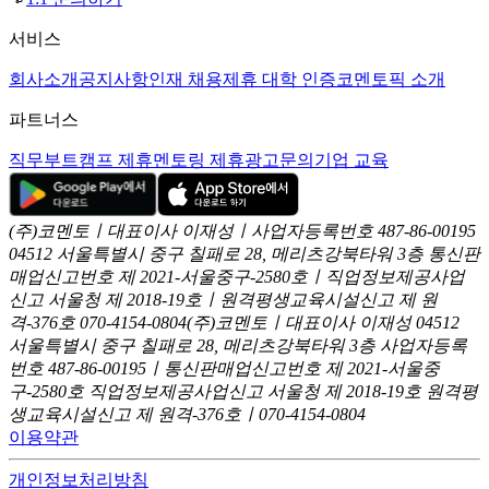
서비스
회사소개
공지사항
인재 채용
제휴 대학 인증
코멘토픽 소개
파트너스
직무부트캠프 제휴
멘토링 제휴
광고문의
기업 교육
(주)코멘토ㅣ대표이사 이재성ㅣ사업자등록번호 487-86-00195
04512 서울특별시 중구 칠패로 28, 메리츠강북타워 3층
통신판
매업신고번호 제 2021-서울중구-2580호ㅣ직업정보제공사업
신고
서울청 제 2018-19호ㅣ원격평생교육시설신고 제 원
격-376호
070-4154-0804
(주)코멘토ㅣ대표이사 이재성
04512
서울특별시 중구 칠패로 28, 메리츠강북타워 3층
사업자등록
번호 487-86-00195ㅣ통신판매업신고번호 제 2021-서울중
구-2580호
직업정보제공사업신고 서울청 제 2018-19호
원격평
생교육시설신고 제 원격-376호ㅣ070-4154-0804
이용약관
개인정보처리방침