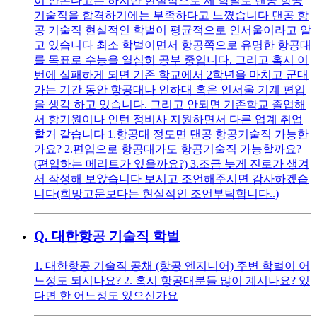
이 안본다고는 하지만 현실적으로 제 학벌로 댄공 항공
기술직을 합격하기에는 부족하다고 느꼈습니다 댄공 항
공 기술직 현실적인 학벌이 평균적으로 인서울이라고 알
고 있습니다 최소 학벌이면서 항공쪽으로 유명한 항공대
를 목표로 수능을 열심히 공부 중입니다. 그리고 혹시 이
번에 실패하게 되면 기존 학교에서 2학년을 마치고 군대
가는 기간 동안 항공대나 인하대 혹은 인서울 기계 편입
을 생각 하고 있습니다. 그리고 안되면 기존학교 졸업해
서 항기원이나 인턴 정비사 지원하면서 다른 업계 취업
할거 같습니다 1.항공대 정도면 댄공 항공기술직 가능한
가요? 2.편입으로 항공대가도 항공기술직 가능할까요?
(편입하는 메리트가 있을까요?) 3.조금 늦게 진로가 생겨
서 작성해 보았습니다 보시고 조언해주시면 감사하겠습
니다(희망고문보다는 현실적인 조언부탁합니다..)
Q.
대한항공 기술직 학벌
1. 대한항공 기술직 공채 (항공 엔지니어) 주변 학벌이 어
느정도 되시나요? 2. 혹시 항공대분들 많이 계시나요? 있
다면 한 어느정도 있으신가요