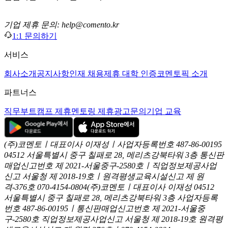
기업 제휴 문의: help@comento.kr
1:1 문의하기
서비스
회사소개
공지사항
인재 채용
제휴 대학 인증
코멘토픽 소개
파트너스
직무부트캠프 제휴
멘토링 제휴
광고문의
기업 교육
(주)코멘토ㅣ대표이사 이재성ㅣ사업자등록번호 487-86-00195
04512 서울특별시 중구 칠패로 28, 메리츠강북타워 3층
통신판
매업신고번호 제 2021-서울중구-2580호ㅣ직업정보제공사업
신고
서울청 제 2018-19호ㅣ원격평생교육시설신고 제 원
격-376호
070-4154-0804
(주)코멘토ㅣ대표이사 이재성
04512
서울특별시 중구 칠패로 28, 메리츠강북타워 3층
사업자등록
번호 487-86-00195ㅣ통신판매업신고번호 제 2021-서울중
구-2580호
직업정보제공사업신고 서울청 제 2018-19호
원격평