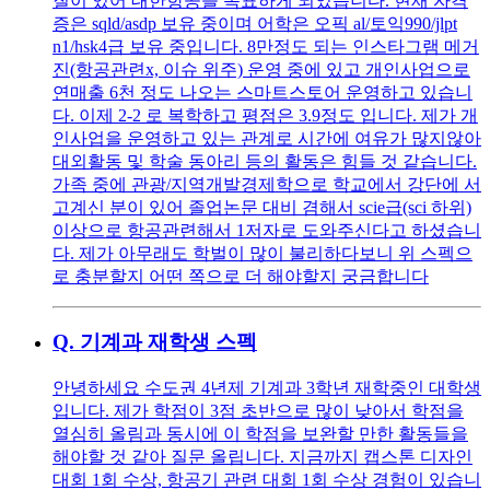
질이 있어 대한항공을 목표하게 되었습니다. 현재 자격
증은 sqld/asdp 보유 중이며 어학은 오픽 al/토익990/jlpt
n1/hsk4급 보유 중입니다. 8만정도 되는 인스타그램 메거
진(항공관련x, 이슈 위주) 운영 중에 있고 개인사업으로
연매출 6천 정도 나오는 스마트스토어 운영하고 있습니
다. 이제 2-2 로 복학하고 평점은 3.9정도 입니다. 제가 개
인사업을 운영하고 있는 관계로 시간에 여유가 많지않아
대외활동 및 학술 동아리 등의 활동은 힘들 것 같습니다.
가족 중에 관광/지역개발경제학으로 학교에서 강단에 서
고계신 분이 있어 졸업논문 대비 겸해서 scie급(sci 하위)
이상으로 항공관련해서 1저자로 도와주신다고 하셨습니
다. 제가 아무래도 학벌이 많이 불리하다보니 위 스펙으
로 충분할지 어떤 쪽으로 더 해야할지 궁금합니다
Q.
기계과 재학생 스펙
안녕하세요 수도권 4년제 기계과 3학년 재학중인 대학생
입니다. 제가 학점이 3점 초반으로 많이 낮아서 학점을
열심히 올림과 동시에 이 학점을 보완할 만한 활동들을
해야할 것 같아 질문 올립니다. 지금까지 캡스톤 디자인
대회 1회 수상, 항공기 관련 대회 1회 수상 경험이 있습니