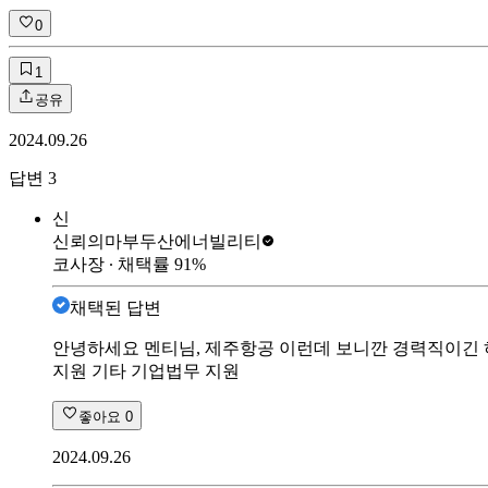
0
1
공유
2024.09.26
답변
3
신
신뢰의마부
두산에너빌리티
코사장
∙ 채택률
91
%
채택된 답변
안녕하세요 멘티님, 제주항공 이런데 보니깐 경력직이긴 하
지원 기타 기업법무 지원
좋아요
0
2024.09.26