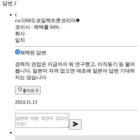
답변
2
c
cw3268
도쿄일렉트론코리아
코이사
∙ 채택률
94
%
∙
회사
일치
채택된 답변
경력직 면접은 지금까지 뭐 연구했고, 이직동기 등 물어
봅니다. 일본어 자격 없으면 애초에 일본어 답변 기대하
지는 않습니다
좋아요
0
2024.11.13