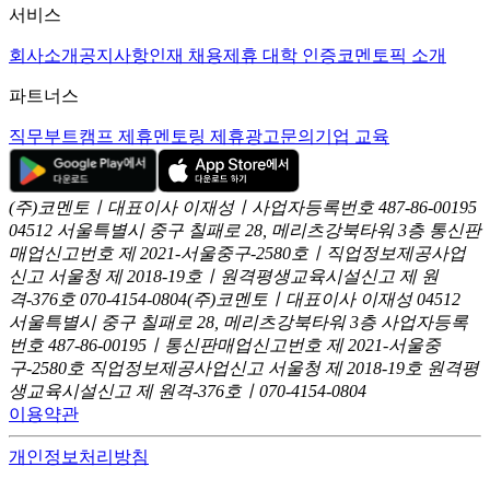
서비스
회사소개
공지사항
인재 채용
제휴 대학 인증
코멘토픽 소개
파트너스
직무부트캠프 제휴
멘토링 제휴
광고문의
기업 교육
(주)코멘토ㅣ대표이사 이재성ㅣ사업자등록번호 487-86-00195
04512 서울특별시 중구 칠패로 28, 메리츠강북타워 3층
통신판
매업신고번호 제 2021-서울중구-2580호ㅣ직업정보제공사업
신고
서울청 제 2018-19호ㅣ원격평생교육시설신고 제 원
격-376호
070-4154-0804
(주)코멘토ㅣ대표이사 이재성
04512
서울특별시 중구 칠패로 28, 메리츠강북타워 3층
사업자등록
번호 487-86-00195ㅣ통신판매업신고번호 제 2021-서울중
구-2580호
직업정보제공사업신고 서울청 제 2018-19호
원격평
생교육시설신고 제 원격-376호ㅣ070-4154-0804
이용약관
개인정보처리방침