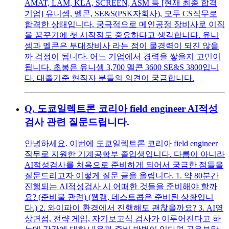
AMAT, LAM, KLA, SCREEN, ASM 등 [현재 최종 합격
기업] 유니셈, 멜콘, SE&S(PSK자회사), 모두 CS직무로
합격한 상태입니다. 궁극적으로 메인공정 장비사로 이직
을 꿈꾸기에 첫 시작점도 중요하다고 생각합니다. 유니
셈과 멜콘은 부대장비사 라는 점이 물경력이 되진 않을
까 걱정이 됩니다. 어느 기업에서 경력을 쌓을지 고민이
됩니다. 초봉은 유니셈 3,700 멜콘 3600 SE&S 3800입니
다. 대졸기준 현직자 분들의 의견이 궁금합니다.
Q.
도쿄일렉트론 코리아 field engineer AI적성
검사 관련 질문드립니다.
안녕하세요. 이번에 도쿄일렉트론 코리아 field engineer
직무로 지원한 기계공학부 졸업생입니다. 다름이 아니라
AI적성검사를 처음으로 준비하게 되어서 궁금한 점들을
질문드리고자 이렇게 질문 글을 올립니다. 1. 약 80분간
진행되는 AI적성검사 시 어떠한 것들을 준비해야 할까
요? (준비물 관련) (웹캠, 데스트콥은 준비된 상황입니
다.) 2. 와이파이 환경에서 진행해도 괜찮을까요? 3. AI영
상면접, 전략 게임, 자기보고식 검사가 이루어진다고 하