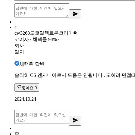
c
cw3268
도쿄일렉트론코리아
코이사
∙ 채택률
94
%
∙
회사
일치
채택된 답변
솔직히 CS 엔지니어로서 도움은 안됩니다.. 오히려 면접때
좋아요
0
2024.10.24
졸