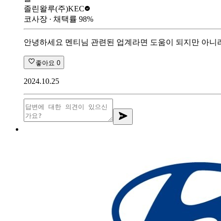
졸린왈루
(주)KEC
코사장
∙ 채택률
98
%
안녕하세요 멘티님 관련된 업계라면 도움이 되지만 아니라면
좋아요
0
2024.10.25