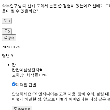
학부연구생 때 선배 도와서 논문 쓴 경험이 있는데요 선배가 드
움이 될 수 있을까요?
0
0
공유
2024.10.24
답변
9
칸
칸칸이
삼성전자
코차장
∙ 채택률
67
%
채택된 답변
안녕하세요 CS 엔지니어는 고객 대응, 장비 수리, 불량 
어떻게 해결한 점, 앞으로 어떻게 해야겠다는 다짐 같은 
좋아요
0