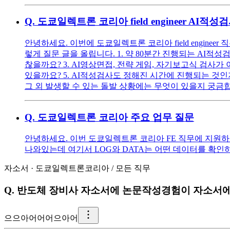
Q.
도쿄일렉트론 코리아 field engineer AI
안녕하세요. 이번에 도쿄일렉트론 코리아 field engi
렇게 질문 글을 올립니다. 1. 약 80분간 진행되는 AI적
찮을까요? 3. AI영상면접, 전략 게임, 자기보고식 검사
있을까요? 5. AI적성검사도 정해진 시간에 진행되는 것인지 
그 외 발생할 수 있는 돌발 상황에는 무엇이 있을지 궁금
Q.
도쿄일렉트론 코리아 주요 업무 질문
안녕하세요. 이번 도쿄일렉트론 코리아 FE 직무에 지원하려고 
나와있는데 여기서 LOG와 DATA는 어떤 데이터를 확인
자소서
·
도쿄일렉트론코리아
/
모든 직무
Q.
반도체 장비사 자소서에 논문작성경험이 자소서
으
으아어어어으아어