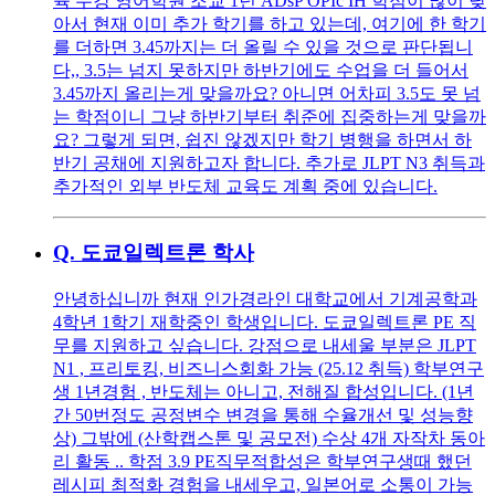
육 수강 영어학원 조교 1년 ADsP OPIc IH 학점이 많이 낮
아서 현재 이미 추가 학기를 하고 있는데, 여기에 한 학기
를 더하면 3.45까지는 더 올릴 수 있을 것으로 판단됩니
다,, 3.5는 넘지 못하지만 하반기에도 수업을 더 들어서
3.45까지 올리는게 맞을까요? 아니면 어차피 3.5도 못 넘
는 학점이니 그냥 하반기부터 취준에 집중하는게 맞을까
요? 그렇게 되면, 쉽진 않겠지만 학기 병행을 하면서 하
반기 공채에 지원하고자 합니다. 추가로 JLPT N3 취득과
추가적인 외부 반도체 교육도 계획 중에 있습니다.
Q.
도쿄일렉트론 학사
안녕하십니까 현재 인가경라인 대학교에서 기계공학과
4학년 1학기 재학중인 학생입니다. 도쿄일렉트론 PE 직
무를 지원하고 싶습니다. 강점으로 내세울 부분은 JLPT
N1 , 프리토킹, 비즈니스회화 가능 (25.12 취득) 학부연구
생 1년경험 , 반도체는 아니고, 전해질 합성입니다. (1년
간 50번정도 공정변수 변경을 통해 수율개선 및 성능향
상) 그밖에 (산학캡스톤 및 공모전) 수상 4개 자작차 동아
리 활동 .. 학점 3.9 PE직무적합성은 학부연구생때 했던
레시피 최적화 경험을 내세우고, 일본어로 소통이 가능