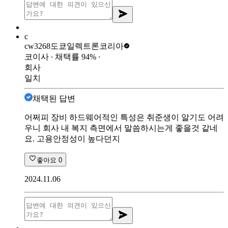
c
cw3268
도쿄일렉트론코리아
코이사
∙ 채택률
94
%
∙
회사
일치
채택된 답변
어쩌피 장비 하드웨어적인 특성은 취준생이 알기도 어려
우니 회사 내 복지 측면에서 말씀하시는게 좋을것 같네
요. 고용안정성이 높다던지
좋아요
0
2024.11.06