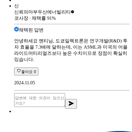
신
신뢰의마부
두산에너빌리티
코사장
∙ 채택률
91
%
채택된 답변
안녕하세요 멘티님, 도쿄일렉트론은 연구개발(R&D) 투
자 효율을 7.3배에 달하는데, 이는 ASML과 미국의 어플
라이드머티리얼즈보다 높은 수치이므로 장점이 확실히
있습니다.
좋아요
0
2024.11.05