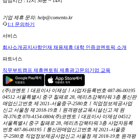
점심시간 : 12시 30분 ~ 14시
기업 제휴 문의: help@comento.kr
1:1 문의하기
서비스
회사소개
공지사항
인재 채용
제휴 대학 인증
코멘토픽 소개
파트너스
직무부트캠프 제휴
멘토링 제휴
광고문의
기업 교육
(주)코멘토ㅣ대표이사 이재성ㅣ사업자등록번호 487-86-00195
04512 서울특별시 중구 칠패로 28, 메리츠강북타워 3층
통신판
매업신고번호 제 2021-서울중구-2580호ㅣ직업정보제공사업
신고
서울청 제 2018-19호ㅣ원격평생교육시설신고 제 원
격-376호
070-4154-0804
(주)코멘토ㅣ대표이사 이재성
04512
서울특별시 중구 칠패로 28, 메리츠강북타워 3층
사업자등록
번호 487-86-00195ㅣ통신판매업신고번호 제 2021-서울중
구-2580호
직업정보제공사업신고 서울청 제 2018-19호
원격평