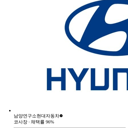
남양연구소
현대자동차
코사장
∙ 채택률
96
%