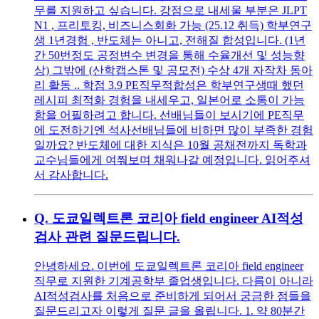
무를 지원하고 싶습니다. 강점으로 내세울 부분은 JLPT
N1 , 프리토킹, 비즈니스회화 가능 (25.12 취득) 학부연구
생 1년경험 , 반도체는 아니고, 전해질 합성입니다. (1년
간 50번정도 공정변수 변경을 통해 수율개선 및 성능향
상) 그밖에 (산학캡스톤 및 공모전) 수상 4개 자작차 동아
리 활동 .. 학점 3.9 PE직무적합성은 학부연구생때 했던
레시피 최적화 경험을 내세우고, 일본어로 소통이 가능
함을 어필하려고 합니다. 선배님들이 보시기에 PE직무
에 도전하기엔 석사선배님들에 비하면 많이 부족한 경험
일까요? 반도체에 대한 지식은 10월 공채전까지 독학과
교수님들에게 여쭤보며 채워나갈 예정입니다. 읽어주셔
서 감사합니다.
Q.
도쿄일렉트론 코리아 field engineer AI적성
검사 관련 질문드립니다.
안녕하세요. 이번에 도쿄일렉트론 코리아 field engineer
직무로 지원한 기계공학부 졸업생입니다. 다름이 아니라
AI적성검사를 처음으로 준비하게 되어서 궁금한 점들을
질문드리고자 이렇게 질문 글을 올립니다. 1. 약 80분간