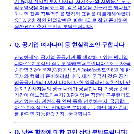
기-&gt;비전일치 보시다시피, 자기소개와 지원동기 모두
직무역량을 어필하는 데, 같은 내용을 언급해도 되나요?
아니면 같은 직무역량을 말하되 표현을 다르게해야할까
요? 2. 전체적인 면접답변은 40초내외로 잡고 준비하면
될까요? 3. 추가 조언팁 부탁드립니다.
Q.
공기업 여자나이 등 현실적조언 구합니다
안녕하세요, 공기업 공공기관 쪽 생각하고 있는 멘티입
니다 ^^ 기초적인 질문도 양해부탁드립니다 ! 저는 28/국
숭광명 3.2/어문전공/항공사 5년 /hsk6/tsc6/토익830 에 한
국사와 컴활이 준비하려합니다. 제가 궁금한 것은 공기
업공공기관의 1.여자 나이에 대한 암묵적인 상한선이 있
는지? 입사자들의 평균 나이가 궁금합니다. 2.평균 준비
기간이 어느정도되는지? 3.관계없는 직종에 근무했어도
관계없는지? 관련직종 인턴 등을 선호하는지. 궁금합니
다 ^^ 현실적으로 전혀다른 분야에 근무하던 제가 준비
를 한다면 가능한것인지. .궁금합니다
Q.
낮은 학점에 대한 고민 상담 부탁드립니다!