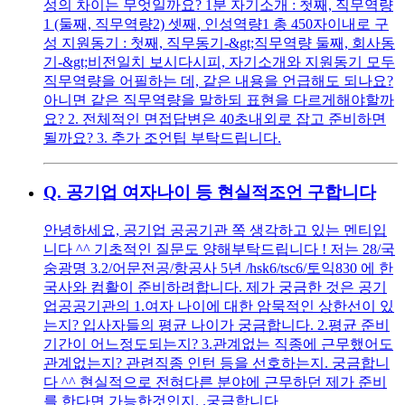
성의 차이는 무엇일까요? 1분 자기소개 : 첫째, 직무역량
1 (둘째, 직무역량2) 셋째, 인성역량1 총 450자이내로 구
성 지원동기 : 첫째, 직무동기-&gt;직무역량 둘째, 회사동
기-&gt;비전일치 보시다시피, 자기소개와 지원동기 모두
직무역량을 어필하는 데, 같은 내용을 언급해도 되나요?
아니면 같은 직무역량을 말하되 표현을 다르게해야할까
요? 2. 전체적인 면접답변은 40초내외로 잡고 준비하면
될까요? 3. 추가 조언팁 부탁드립니다.
Q.
공기업 여자나이 등 현실적조언 구합니다
안녕하세요, 공기업 공공기관 쪽 생각하고 있는 멘티입
니다 ^^ 기초적인 질문도 양해부탁드립니다 ! 저는 28/국
숭광명 3.2/어문전공/항공사 5년 /hsk6/tsc6/토익830 에 한
국사와 컴활이 준비하려합니다. 제가 궁금한 것은 공기
업공공기관의 1.여자 나이에 대한 암묵적인 상한선이 있
는지? 입사자들의 평균 나이가 궁금합니다. 2.평균 준비
기간이 어느정도되는지? 3.관계없는 직종에 근무했어도
관계없는지? 관련직종 인턴 등을 선호하는지. 궁금합니
다 ^^ 현실적으로 전혀다른 분야에 근무하던 제가 준비
를 한다면 가능한것인지. .궁금합니다