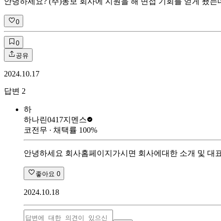
안녕하세요? (주)동보 회사에 지원을 해 면접 기회를 얻게 됐
0
0
공유
2024.10.17
답변
2
하
하나린0417
지멘스
코전무
∙ 채택률
100
%
안녕하세요 회사홈페이지가시면 회사에대한 소개 및 대표
좋아요
0
2024.10.18