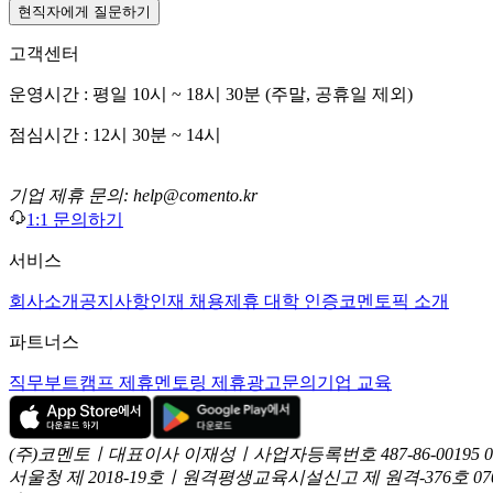
현직자에게 질문하기
고객센터
운영시간 : 평일 10시 ~ 18시 30분 (주말, 공휴일 제외)
점심시간 : 12시 30분 ~ 14시
기업 제휴 문의: help@comento.kr
1:1 문의하기
서비스
회사소개
공지사항
인재 채용
제휴 대학 인증
코멘토픽 소개
파트너스
직무부트캠프 제휴
멘토링 제휴
광고문의
기업 교육
(주)코멘토ㅣ대표이사 이재성ㅣ사업자등록번호 487-86-00195
서울청 제 2018-19호ㅣ원격평생교육시설신고 제 원격-376호
07