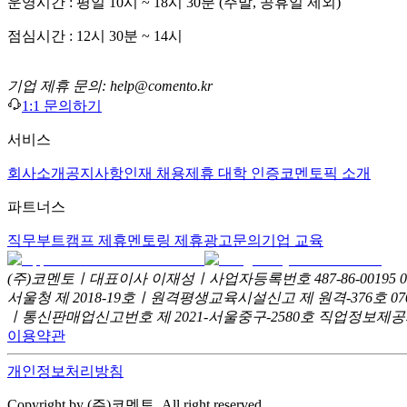
운영시간 : 평일 10시 ~ 18시 30분 (주말, 공휴일 제외)
점심시간 : 12시 30분 ~ 14시
기업 제휴 문의: help@comento.kr
1:1 문의하기
서비스
회사소개
공지사항
인재 채용
제휴 대학 인증
코멘토픽 소개
파트너스
직무부트캠프 제휴
멘토링 제휴
광고문의
기업 교육
(주)코멘토ㅣ대표이사 이재성ㅣ사업자등록번호 487-86-00195
서울청 제 2018-19호ㅣ원격평생교육시설신고 제 원격-376호
07
ㅣ통신판매업신고번호 제 2021-서울중구-2580호
직업정보제공사업
이용약관
개인정보처리방침
Copyright by (주)코멘토. All right reserved.