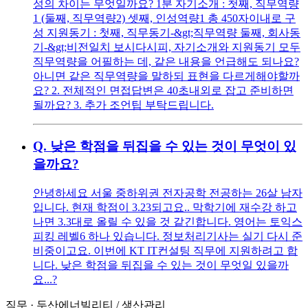
성의 차이는 무엇일까요? 1분 자기소개 : 첫째, 직무역량
1 (둘째, 직무역량2) 셋째, 인성역량1 총 450자이내로 구
성 지원동기 : 첫째, 직무동기-&gt;직무역량 둘째, 회사동
기-&gt;비전일치 보시다시피, 자기소개와 지원동기 모두
직무역량을 어필하는 데, 같은 내용을 언급해도 되나요?
아니면 같은 직무역량을 말하되 표현을 다르게해야할까
요? 2. 전체적인 면접답변은 40초내외로 잡고 준비하면
될까요? 3. 추가 조언팁 부탁드립니다.
Q.
낮은 학점을 뒤집을 수 있는 것이 무엇이 있
을까요?
안녕하세요 서울 중하위권 전자공학 전공하는 26살 남자
입니다. 현재 학점이 3.23되고요.. 막학기에 재수강 하고
나면 3.3대로 올릴 수 있을 것 같긴합니다. 영어는 토익스
피킹 레벨6 하나 있습니다. 정보처리기사는 실기 다시 준
비중이고요. 이번에 KT IT컨설팅 직무에 지원하려고 합
니다. 낮은 학점을 뒤집을 수 있는 것이 무엇일 있을까
요...?
직무
·
두산에너빌리티
/
생산관리