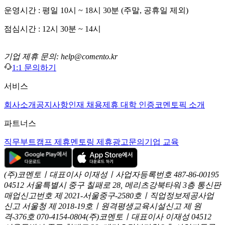
운영시간 : 평일 10시 ~ 18시 30분 (주말, 공휴일 제외)
점심시간 : 12시 30분 ~ 14시
기업 제휴 문의: help@comento.kr
1:1 문의하기
서비스
회사소개
공지사항
인재 채용
제휴 대학 인증
코멘토픽 소개
파트너스
직무부트캠프 제휴
멘토링 제휴
광고문의
기업 교육
(주)코멘토ㅣ대표이사 이재성ㅣ사업자등록번호 487-86-00195
04512 서울특별시 중구 칠패로 28, 메리츠강북타워 3층
통신판
매업신고번호 제 2021-서울중구-2580호ㅣ직업정보제공사업
신고
서울청 제 2018-19호ㅣ원격평생교육시설신고 제 원
격-376호
070-4154-0804
(주)코멘토ㅣ대표이사 이재성
04512