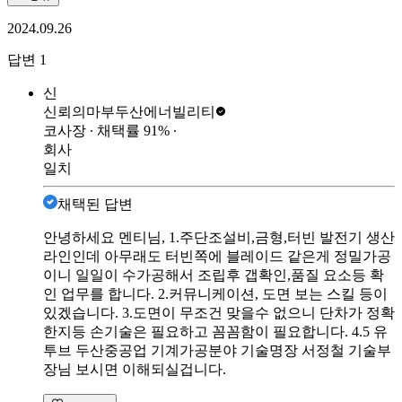
2024.09.26
답변
1
신
신뢰의마부
두산에너빌리티
코사장
∙ 채택률
91
%
∙
회사
일치
채택된 답변
안녕하세요 멘티님, 1.주단조설비,금형,터빈 발전기 생산
라인인데 아무래도 터빈쪽에 블레이드 같은게 정밀가공
이니 일일이 수가공해서 조립후 갭확인,품질 요소등 확
인 업무를 합니다. 2.커뮤니케이션, 도면 보는 스킬 등이
있겠습니다. 3.도면이 무조건 맞을수 없으니 단차가 정확
한지등 손기술은 필요하고 꼼꼼함이 필요합니다. 4.5 유
투브 두산중공업 기계가공분야 기술명장 서정철 기술부
장님 보시면 이해되실겁니다.