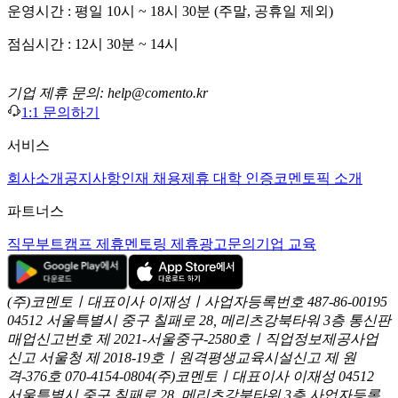
운영시간 : 평일 10시 ~ 18시 30분 (주말, 공휴일 제외)
점심시간 : 12시 30분 ~ 14시
기업 제휴 문의: help@comento.kr
1:1 문의하기
서비스
회사소개
공지사항
인재 채용
제휴 대학 인증
코멘토픽 소개
파트너스
직무부트캠프 제휴
멘토링 제휴
광고문의
기업 교육
(주)코멘토ㅣ대표이사 이재성ㅣ사업자등록번호 487-86-00195
04512 서울특별시 중구 칠패로 28, 메리츠강북타워 3층
통신판
매업신고번호 제 2021-서울중구-2580호ㅣ직업정보제공사업
신고
서울청 제 2018-19호ㅣ원격평생교육시설신고 제 원
격-376호
070-4154-0804
(주)코멘토ㅣ대표이사 이재성
04512
서울특별시 중구 칠패로 28, 메리츠강북타워 3층
사업자등록