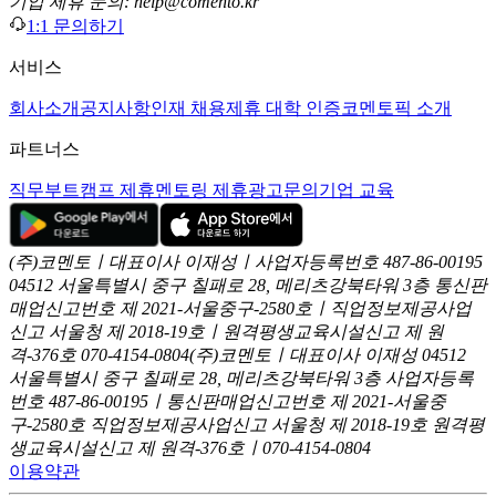
기업 제휴 문의: help@comento.kr
1:1 문의하기
서비스
회사소개
공지사항
인재 채용
제휴 대학 인증
코멘토픽 소개
파트너스
직무부트캠프 제휴
멘토링 제휴
광고문의
기업 교육
(주)코멘토ㅣ대표이사 이재성ㅣ사업자등록번호 487-86-00195
04512 서울특별시 중구 칠패로 28, 메리츠강북타워 3층
통신판
매업신고번호 제 2021-서울중구-2580호ㅣ직업정보제공사업
신고
서울청 제 2018-19호ㅣ원격평생교육시설신고 제 원
격-376호
070-4154-0804
(주)코멘토ㅣ대표이사 이재성
04512
서울특별시 중구 칠패로 28, 메리츠강북타워 3층
사업자등록
번호 487-86-00195ㅣ통신판매업신고번호 제 2021-서울중
구-2580호
직업정보제공사업신고 서울청 제 2018-19호
원격평
생교육시설신고 제 원격-376호ㅣ070-4154-0804
이용약관