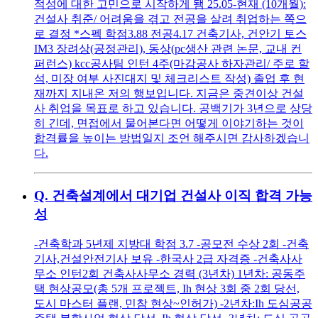
적성에 대한 고민으로 시작하게 됌 25.05-현재 (10개월):
건설사 취준/ 어려움을 겪고 전공을 살려 취업하는 쪽으
로 결정 *스펙 학점3.88 전공4.17 건축기사, 건안기 토스
IM3 장려상(공정관리), 동상(pc생산 관련 논문, 교내 컨
퍼런스) kcc공사팀 인턴 4주(마감공사 하자관리/ 주로 할
석, 미장 여부 사진대지 및 체크리스트 작성) 졸업 후 현
재까지 지내온 저의 행보입니다. 지금은 중견이상 건설
사 취업을 목표로 하고 있습니다. 공백기가 3년으로 상당
히 긴데, 면접에서 물어본다면 어떻게 이야기하는 것이
합격률을 높이는 방법일지 조언 해주시면 감사하겠습니
다.
Q.
건축설계에서 대기업 건설사 이직 합격 가능
성
-건축학과 5년제 지방대 학점 3.7 -공모전 수상 2회 -건축
기사,건설안전기사 보유 -한국사 2급 자격증 -건축사사
무소 인턴2회 건축사사무소 경력 (3년차) 1년차: 공동주
택 현상공모(총 5개 프로젝트, Ih 현상 3회 중 2회 당선,
도시 마스터 플랜, 민참 현상~인허가) -2년차:Ih 도심공공