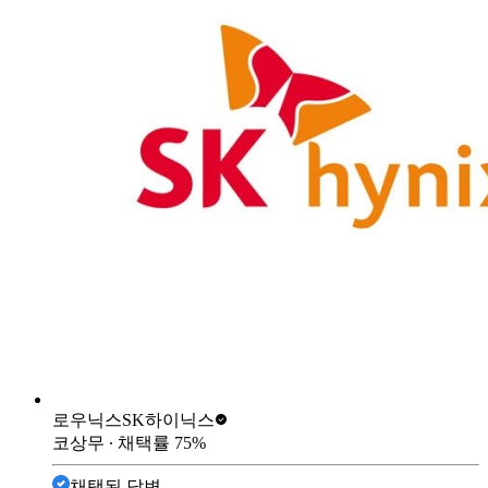
로우닉스
SK하이닉스
코상무
∙ 채택률
75
%
채택된 답변