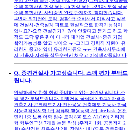
도시 마스터 플랜, 민참 현상~인허가) -2년차:Ih 도심공공
주택 복합사업 현상 당선, Ih 현상 당선 -3년차: 도심 공공
주택 복합사업 사업승인 완료 단계까지 참여했습니다.
-4년차 되기전에 토익, 컴활1급 준비해서 이직하고 싶은
데 건설사-건축설계 파트로 현실적으로 합격가능성이
있나요? -요즘 건설경기가 많이 안좋다고 듣기도 하고 학
점도 그닥 좋은 편이 아니라 대기업 건설사~중견 기업
합격가능성을 알고 싶어요 ㅠ -그리고 경력직 지원이 유
리한지 중고신입이 유리한지듀요 ㅠㅠ 건축사사무소에
서 건축사 자격증 실무수련만 채우고 이직생각중입미다
Q.
중견건설사 가고싶습니다. 스펙 평가 부탁드
립니다.
안녕하세요 한창 취업 준비하고 있는 어린양 입니다..스
펙 평가 부탁드립니다. 지방거점 국립대 3.95/4.5 자격증
건축기사 콘크리트기사 전산응용 건축제도 기능사 한국
사능력검정시험 1급 컴퓨터 활용능력 2급 aice basic 운전
면허 1종 보통 어학 점수 토익 830 토스 AL(160) 기타경
험 학부연구생 7개월 논문 작성 (주저자 1회, 공동저자 2
회) 수상경험 최우수상 2회, 장려상 1회 (모두 건축관련)