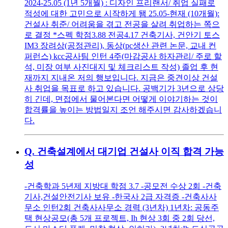
2024-25.05 (1년 5개월) : 디자인 프리랜서/ 취업 실패로
적성에 대한 고민으로 시작하게 됌 25.05-현재 (10개월):
건설사 취준/ 어려움을 겪고 전공을 살려 취업하는 쪽으
로 결정 *스펙 학점3.88 전공4.17 건축기사, 건안기 토스
IM3 장려상(공정관리), 동상(pc생산 관련 논문, 교내 컨
퍼런스) kcc공사팀 인턴 4주(마감공사 하자관리/ 주로 할
석, 미장 여부 사진대지 및 체크리스트 작성) 졸업 후 현
재까지 지내온 저의 행보입니다. 지금은 중견이상 건설
사 취업을 목표로 하고 있습니다. 공백기가 3년으로 상당
히 긴데, 면접에서 물어본다면 어떻게 이야기하는 것이
합격률을 높이는 방법일지 조언 해주시면 감사하겠습니
다.
Q.
건축설계에서 대기업 건설사 이직 합격 가능
성
-건축학과 5년제 지방대 학점 3.7 -공모전 수상 2회 -건축
기사,건설안전기사 보유 -한국사 2급 자격증 -건축사사
무소 인턴2회 건축사사무소 경력 (3년차) 1년차: 공동주
택 현상공모(총 5개 프로젝트, Ih 현상 3회 중 2회 당선,