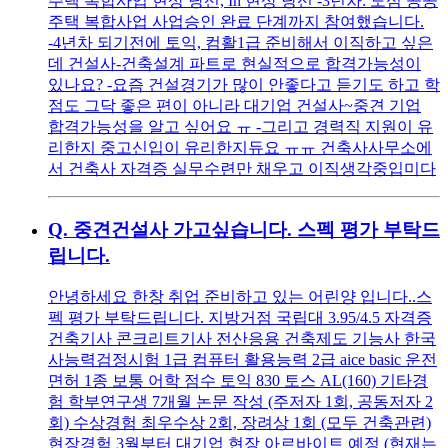
주택 복합사업 현상 당선, Ih 현상 당선 -3년차: 도심 공공
주택 복합사업 사업승인 완료 단계까지 참여했습니다.
-4년차 되기전에 토익, 컴활1급 준비해서 이직하고 싶은
데 건설사-건축설계 파트로 현실적으로 합격가능성이
있나요? -요즘 건설경기가 많이 안좋다고 듣기도 하고 학
점도 그닥 좋은 편이 아니라 대기업 건설사~중견 기업
합격가능성을 알고 싶어요 ㅠ -그리고 경력직 지원이 유
리한지 중고신입이 유리한지듀요 ㅠㅠ 건축사사무소에
서 건축사 자격증 실무수련만 채우고 이직생각중입미다
Q.
중견건설사 가고싶습니다. 스펙 평가 부탁드
립니다.
안녕하세요 한창 취업 준비하고 있는 어린양 입니다..스
펙 평가 부탁드립니다. 지방거점 국립대 3.95/4.5 자격증
건축기사 콘크리트기사 전산응용 건축제도 기능사 한국
사능력검정시험 1급 컴퓨터 활용능력 2급 aice basic 운전
면허 1종 보통 어학 점수 토익 830 토스 AL(160) 기타경
험 학부연구생 7개월 논문 작성 (주저자 1회, 공동저자 2
회) 수상경험 최우수상 2회, 장려상 1회 (모두 건축관련)
현장경험 3월부터 대기업 현장 아르바이트 예정 (현재는