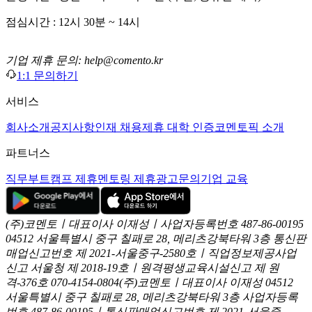
점심시간 : 12시 30분 ~ 14시
기업 제휴 문의: help@comento.kr
1:1 문의하기
서비스
회사소개
공지사항
인재 채용
제휴 대학 인증
코멘토픽 소개
파트너스
직무부트캠프 제휴
멘토링 제휴
광고문의
기업 교육
(주)코멘토ㅣ대표이사 이재성ㅣ사업자등록번호 487-86-00195
04512 서울특별시 중구 칠패로 28, 메리츠강북타워 3층
통신판
매업신고번호 제 2021-서울중구-2580호ㅣ직업정보제공사업
신고
서울청 제 2018-19호ㅣ원격평생교육시설신고 제 원
격-376호
070-4154-0804
(주)코멘토ㅣ대표이사 이재성
04512
서울특별시 중구 칠패로 28, 메리츠강북타워 3층
사업자등록
번호 487-86-00195ㅣ통신판매업신고번호 제 2021-서울중