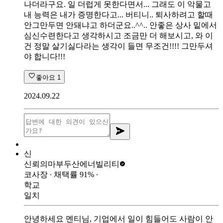
나더라구요. 일 더럽게 못한다면서... 그래도 이 악물고
내 능력은 내가 증명한다고... 버티니.. 퇴사하려고 할때
안그만두면 안돼냐고 하더군요..^^.. 안좋은 상사 밑에서
심신수련한다고 생각하시고 조금만 더 해보시고, 와 이
건 정말 살기싫다라는 생각이 들면 무조건!!!! 그만두셔
야 합니다!!!
좋아요
1
2024.09.22
신
신뢰의마부
두산에너빌리티
코사장
∙ 채택률
91
%
∙
학교
일치
안녕하세요 멘티님, 기업에서 일이 힘들어도 사람이 안