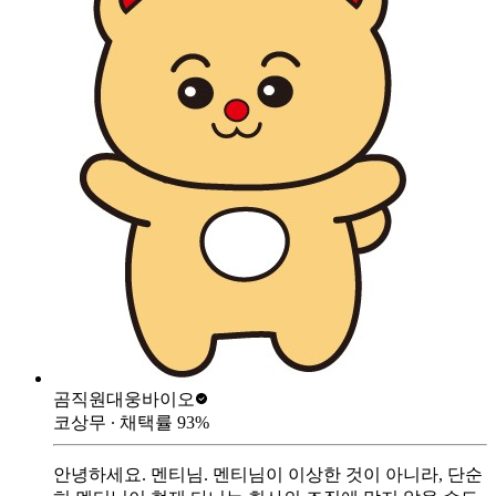
곰직원
대웅바이오
코상무
∙ 채택률
93
%
안녕하세요. 멘티님. 멘티님이 이상한 것이 아니라, 단순