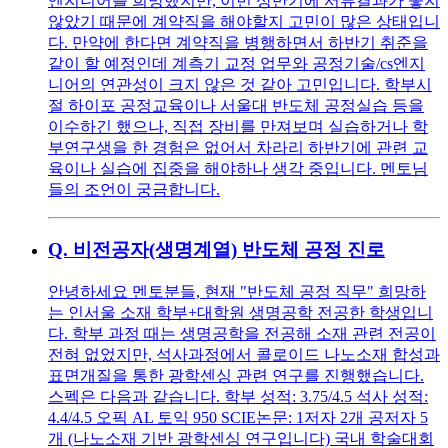
엔지니어를 희망했지만, 이번 상반기에 서류결과가 좋지
않았기 때문에 계약직을 해야할지 고민이 많은 상태입니
다. 만약에 한다면 계약직을 병행하면서 하반기 취준을
같이 할 예정인데 계측기 교정 업무와 공정기술/cs엔지
니어의 연관성이 크지 않은 것 같아 고민입니다. 학부시
절 하이포 공정교육이나 서울대 반도체 공정실습 등을
이수하긴 했으나, 직접 장비를 만져보며 실습하거나 학
부연구생을 한 경험은 없어서 차라리 하반기에 관련 교
육이나 실습에 집중을 해야하나 생각 중입니다. 멘토님
들의 조언이 궁금합니다.
Q.
비전공자(생명계열) 반도체 공정 진로
안녕하세요 멘토분들, 현재 "반도체 공정 직무" 희망하
는 인서울 소재 학부+대학원 생명공학 전공한 학생입니
다. 학부 과정 때는 생명공학을 전공해 소재 관련 전공이
전혀 없었지만, 석사과정에서 콜로이드 나노소재 합성과
표면개질을 통한 광학센싱 관련 연구를 진행했습니다.
스펙은 다음과 같습니다. 학부 성적: 3.75/4.5 석사 성적:
4.4/4.5 오픽 AL 토익 950 SCIE논문: 1저자 2개 공저자 5
개 (나노소재 기반 광학센싱 연구입니다) 국내 학술대회