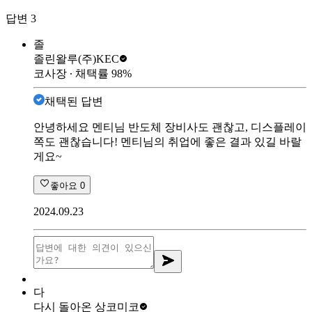
답변
3
졸
졸린왈루
(주)KEC
코사장
∙ 채택률
98
%
채택된 답변
안녕하세요 멘티님 반도체 장비사도 괜찮고, 디스플레이
쪽도 괜찮습니다! 멘티님의 취업에 좋은 결과 있길 바랄
게요~
좋아요
0
2024.09.23
다
다시 돌아온 상
코미코