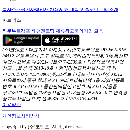
회사소개
공지사항
인재 채용
제휴 대학 인증
코멘토픽 소개
파트너스
직무부트캠프 제휴
멘토링 제휴
광고문의
기업 교육
(주)코멘토ㅣ대표이사 이재성ㅣ사업자등록번호 487-86-00195
04512 서울특별시 중구 칠패로 28, 메리츠강북타워 3층
통신판
매업신고번호 제 2021-서울중구-2580호ㅣ직업정보제공사업
신고
서울청 제 2018-19호ㅣ원격평생교육시설신고 제 원
격-376호
070-4154-0804
(주)코멘토ㅣ대표이사 이재성
04512
서울특별시 중구 칠패로 28, 메리츠강북타워 3층
사업자등록
번호 487-86-00195ㅣ통신판매업신고번호 제 2021-서울중
구-2580호
직업정보제공사업신고 서울청 제 2018-19호
원격평
생교육시설신고 제 원격-376호ㅣ070-4154-0804
이용약관
개인정보처리방침
Copyright by (주)코멘토. All right reserved.