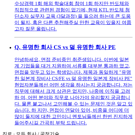
수상경력 1회 해외 학술대회 참여 1회 하지만 반도체와
직접적으로 관련된 경험이 없기에, 현재 KTL 반도체 첨
단소자 실무자 교육 (3달과정) 을 들으려 하는데 큰 도움
이 될지, 혹은 다른 추천해주실 만한 교육이 있을지 여쭙
고자 질문 올립니다.
Q.
유명한 회사 CS vs 덜 유명한 회사 PE
안녕하세요, 면접 준비중인 취준생입니다. 이번에 일본
계 기업들을 대거 지원하여 서류를 대부분 통과하 였고,
면접을 앞두고 있는 학생입니다. 제목과 동일하게 "유명
한 일본계 장비사 CS/FE vs 덜 유명한 일본계 장비사 PE"
현업자분들께선 어떤 생각을 하시는지 궁금합니다. 저는
직무에 대해서 크게 상관은 없지만, 나중에 이직을 고려
하 여, 어떤 분야와 직무로 나아가야 유리할지 궁금합니
다. 물론 붙고나서 고민해볼 수 있는 문제인 것은 알고 있
습니다. 하 지만, 면접이 연달아 있어, 비중을 어디에 더
많이 둘지에 대한 고민이니 멘토님들께선 한번 진지하게
들어주시길 간곡히 부탁 드립니다.
진로
·
모든 회사
/
공정기술