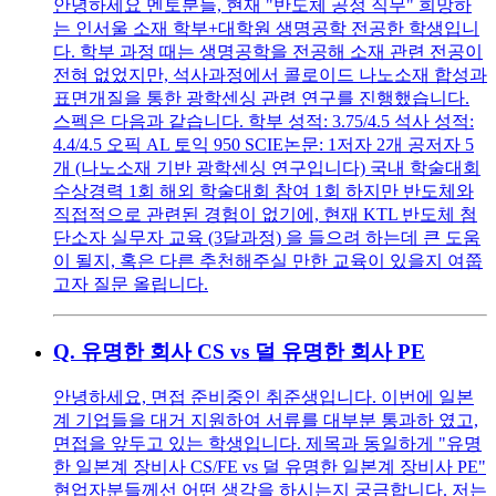
안녕하세요 멘토분들, 현재 "반도체 공정 직무" 희망하
는 인서울 소재 학부+대학원 생명공학 전공한 학생입니
다. 학부 과정 때는 생명공학을 전공해 소재 관련 전공이
전혀 없었지만, 석사과정에서 콜로이드 나노소재 합성과
표면개질을 통한 광학센싱 관련 연구를 진행했습니다.
스펙은 다음과 같습니다. 학부 성적: 3.75/4.5 석사 성적:
4.4/4.5 오픽 AL 토익 950 SCIE논문: 1저자 2개 공저자 5
개 (나노소재 기반 광학센싱 연구입니다) 국내 학술대회
수상경력 1회 해외 학술대회 참여 1회 하지만 반도체와
직접적으로 관련된 경험이 없기에, 현재 KTL 반도체 첨
단소자 실무자 교육 (3달과정) 을 들으려 하는데 큰 도움
이 될지, 혹은 다른 추천해주실 만한 교육이 있을지 여쭙
고자 질문 올립니다.
Q.
유명한 회사 CS vs 덜 유명한 회사 PE
안녕하세요, 면접 준비중인 취준생입니다. 이번에 일본
계 기업들을 대거 지원하여 서류를 대부분 통과하 였고,
면접을 앞두고 있는 학생입니다. 제목과 동일하게 "유명
한 일본계 장비사 CS/FE vs 덜 유명한 일본계 장비사 PE"
현업자분들께선 어떤 생각을 하시는지 궁금합니다. 저는