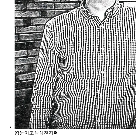
왕눈이조
삼성전자