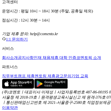
고객센터
운영시간 : 평일 10시 ~ 18시 30분 (주말, 공휴일 제외)
점심시간 : 12시 30분 ~ 14시
기업 제휴 문의: help@comento.kr
1:1 문의하기
서비스
회사소개
공지사항
인재 채용
제휴 대학 인증
코멘토픽 소개
파트너스
직무부트캠프 제휴
멘토링 제휴
광고문의
기업 교육
(주)코멘토ㅣ대표이사 이재성ㅣ사업자등록번호 487-86-00195
서울청 제 2018-19호ㅣ원격평생교육시설신고 제 원격-376호
07
ㅣ통신판매업신고번호 제 2021-서울중구-2580호
직업정보제공사업
이용약관