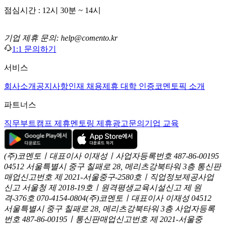
점심시간 : 12시 30분 ~ 14시
기업 제휴 문의: help@comento.kr
1:1 문의하기
서비스
회사소개
공지사항
인재 채용
제휴 대학 인증
코멘토픽 소개
파트너스
직무부트캠프 제휴
멘토링 제휴
광고문의
기업 교육
(주)코멘토ㅣ대표이사 이재성ㅣ사업자등록번호 487-86-00195
04512 서울특별시 중구 칠패로 28, 메리츠강북타워 3층
통신판
매업신고번호 제 2021-서울중구-2580호ㅣ직업정보제공사업
신고
서울청 제 2018-19호ㅣ원격평생교육시설신고 제 원
격-376호
070-4154-0804
(주)코멘토ㅣ대표이사 이재성
04512
서울특별시 중구 칠패로 28, 메리츠강북타워 3층
사업자등록
번호 487-86-00195ㅣ통신판매업신고번호 제 2021-서울중