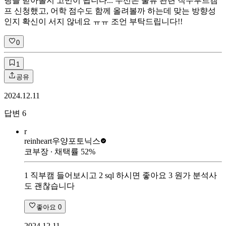
팅을 받아볼지 고민이 됩니다... 우선은 물류 관련 직무부트캠
프 신청했고, 어학 점수도 함께 올려볼까 하는데 맞는 방향성
인지 확신이 서지 않네요 ㅠㅠ 조언 부탁드립니다!!
0
1
공유
2024.12.11
답변
6
r
reinheart
우양포토닉스
코부장
∙ 채택률
52
%
1 직부캠 들어보시고 2 sql 하시면 좋아요 3 원가 분석사
도 괜찮습니다
좋아요
0
2024.12.11