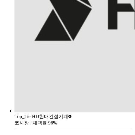
Top_Tier
HD현대건설기계
코사장
∙ 채택률
96
%