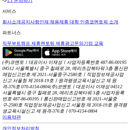
1:1 문의하기
서비스
회사소개
공지사항
인재 채용
제휴 대학 인증
코멘토픽 소개
파트너스
직무부트캠프 제휴
멘토링 제휴
광고문의
기업 교육
(주)코멘토ㅣ대표이사 이재성ㅣ사업자등록번호 487-86-00195
04512 서울특별시 중구 칠패로 28, 메리츠강북타워 3층
통신판
매업신고번호 제 2021-서울중구-2580호ㅣ직업정보제공사업
신고
서울청 제 2018-19호ㅣ원격평생교육시설신고 제 원
격-376호
070-4154-0804
(주)코멘토ㅣ대표이사 이재성
04512
서울특별시 중구 칠패로 28, 메리츠강북타워 3층
사업자등록
번호 487-86-00195ㅣ통신판매업신고번호 제 2021-서울중
구-2580호
직업정보제공사업신고 서울청 제 2018-19호
원격평
생교육시설신고 제 원격-376호ㅣ070-4154-0804
이용약관
개인정보처리방침