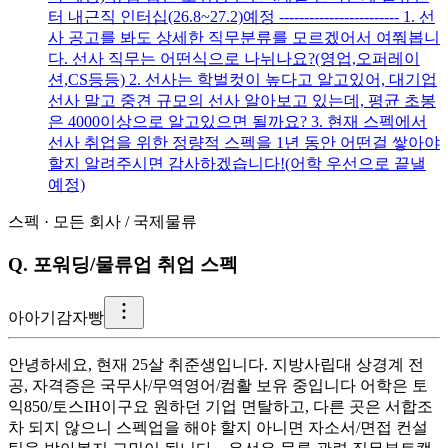
터 내근직 인터십(26.8~27.2)예정 ------------------------ 1. 선
사 공고를 봐도 상세한 직무분류를 모르겠어서 여쭤봅니
다. 선사 직무는 어떤식으로 나뉘나요?(영업,오퍼레이
션,CS등등) 2. 선사는 학벌컷이 높다고 알고있어, 대기업
선사 말고 중견 규모의 선사 알아보고 있는데, 평균 초봉
은 4000이상으로 알고있으면 될까요? 3. 현재 스펙에서
선사 취업을 위한 정량적 스펙을 1년 동안 어떤걸 쌓아야
할지 알려주시면 감사하겠습니다!(어학 우선으로 끝낼
예정)
스펙
·
모든 회사
/
국제물류
Q.
포워딩/물류업 취업 스펙
아
아기감자빵
안녕하세요, 현재 25살 취준생입니다. 지방사립대 상경계 전
공, 자격증은 국무사/무역영어/컴활 보유 중입니다 어학은 토
익850/토스IH이구요 원하던 기업 면탈하고, 다른 곳은 서합조
차 되지 않으니 스펙업을 해야 할지 아니면 자소서/면접 컨설