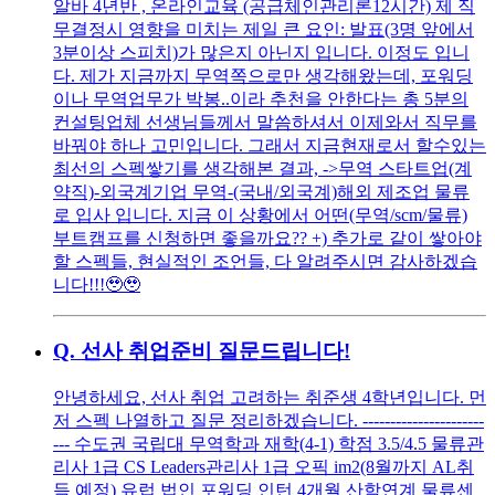
알바 4년반 , 온라인교육 (공급체인관리론12시간) 제 직
무결정시 영향을 미치는 제일 큰 요인: 발표(3명 앞에서
3분이상 스피치)가 많은지 아닌지 입니다. 이정도 입니
다. 제가 지금까지 무역쪽으로만 생각해왔는데, 포워딩
이나 무역업무가 박봉..이라 추천을 안한다는 총 5분의
컨설팅업체 선생님들께서 말씀하셔서 이제와서 직무를
바꿔야 하나 고민입니다. 그래서 지금현재로서 할수있는
최선의 스펙쌓기를 생각해본 결과, ->무역 스타트업(계
약직)-외국계기업 무역-(국내/외국계)해외 제조업 물류
로 입사 입니다. 지금 이 상황에서 어떤(무역/scm/물류)
부트캠프를 신청하면 좋을까요?? +) 추가로 같이 쌓아야
할 스펙들, 현실적인 조언들, 다 알려주시면 감사하겠습
니다!!!🥹🥹
Q.
선사 취업준비 질문드립니다!
안녕하세요, 선사 취업 고려하는 취준생 4학년입니다. 먼
저 스펙 나열하고 질문 정리하겠습니다. ----------------------
--- 수도권 국립대 무역학과 재학(4-1) 학점 3.5/4.5 물류관
리사 1급 CS Leaders관리사 1급 오픽 im2(8월까지 AL취
득 예정) 유럽 법인 포워딩 인턴 4개월 산학연계 물류센