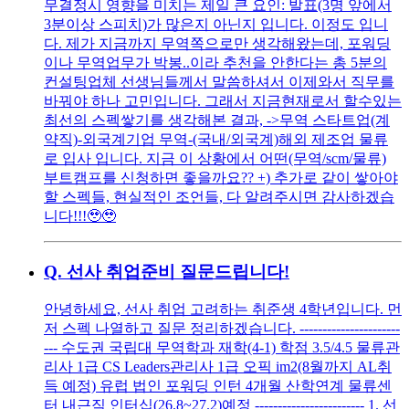
무결정시 영향을 미치는 제일 큰 요인: 발표(3명 앞에서
3분이상 스피치)가 많은지 아닌지 입니다. 이정도 입니
다. 제가 지금까지 무역쪽으로만 생각해왔는데, 포워딩
이나 무역업무가 박봉..이라 추천을 안한다는 총 5분의
컨설팅업체 선생님들께서 말씀하셔서 이제와서 직무를
바꿔야 하나 고민입니다. 그래서 지금현재로서 할수있는
최선의 스펙쌓기를 생각해본 결과, ->무역 스타트업(계
약직)-외국계기업 무역-(국내/외국계)해외 제조업 물류
로 입사 입니다. 지금 이 상황에서 어떤(무역/scm/물류)
부트캠프를 신청하면 좋을까요?? +) 추가로 같이 쌓아야
할 스펙들, 현실적인 조언들, 다 알려주시면 감사하겠습
니다!!!🥹🥹
Q.
선사 취업준비 질문드립니다!
안녕하세요, 선사 취업 고려하는 취준생 4학년입니다. 먼
저 스펙 나열하고 질문 정리하겠습니다. ----------------------
--- 수도권 국립대 무역학과 재학(4-1) 학점 3.5/4.5 물류관
리사 1급 CS Leaders관리사 1급 오픽 im2(8월까지 AL취
득 예정) 유럽 법인 포워딩 인턴 4개월 산학연계 물류센
터 내근직 인터십(26.8~27.2)예정 ------------------------ 1. 선