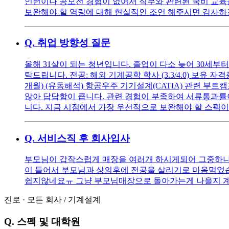
인턴이나 공모전 경험이 없어서 직무와 관련된 국비 교육
보완해야 할 역량에 대해 현실적인 조언 해주시면 감사하
Q.
취업 방향성 질문
올해 31살이 되는 청년입니다. 졸업이 다소 늦어 30세
탁드립니다. 전공: 해외 기계공학 학사 (3.3/4.0) 보유 자격증:
개월) (유동해석) 항공우주 기기설계(CATIA) 관련 부트
않아 답답함이 큽니다. 관련 경험이 부족하여 서류통과
니다. 지금 시점에서 가장 우선적으로 보완해야 할 스펙
Q.
서비스직 후 회사입사
부모님이 갑작스럽게 매장을 여러개 하시게되어 그중하나
이 들어서 부모님과 상의후에 전공을 살리기로 마음먹었
쉽지않네요ㅠ 그냥 부모님매장으로 돌아가는게 나을지 계
진로
·
모든 회사
/
기계설계
Q.
스펙 및 대학원