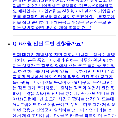
는데 (지원도하고)막상 신입, 인턴 공고가 많이 없고 있
다해도 중소기업이라해도 경쟁률이 기본 80:1이더라고
요 매력일자리나 일경험도 신청했지만 만약 안되었을 경
우를 생각하면 뭐부터 해야할지 모르겠어요 ,,, 특정도메
인을 잡고 준비하거나 채용공고가 많은 유관직무로 준비
하는 방법중 어떤 방법이 제일 좋을까요 .. ?
Q.
6개월 인턴 두번 괜찮을까요?
현재 대기업 계열사(이지만 자회사입니다... 직원수 백명
대)에서 근무 중입니다. 제가 원하는 직무와 완전 핏! 하
지는 않지만 그 직무의 일에서 쓰는 코드 툴이 총 두개라
고 하면 하나를 사용 중에 있습니다. 하지만 이번 대기업
금융권 회사에서 현재 인턴의 직무와 완전 핏한 공고가
올라왔습니다. 이것도 똑같이 6개월이구요. 우선 고민되
는 점은 크게 두가지로, 1. 원하는 직무와 여전히 완전 핏
하지는 않음 2. 6개월 인턴을 했는데, 또 6개월 인턴을 해
야함 (인턴에 1년 소모라 시간 아깝다는 생각) 이 드는데
요.. 그럼에도 다른 산업군이고, 무엇보다도 제가 제일 원
하던 금융권 산업군이 일치하는 점 + 대기업 이라는 점
에서 제일 고민이 됩니다. 물론 안 붙을 확률이 더 높지만