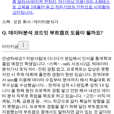
좀 달라서(파이썬 전처리, 머신러닝 이용) SQL,A/B테스
트 교육을 3개월만 듣고 작은기업의 인턴으로 시작할까
고민입니다.
스펙
·
모든 회사
/
데이터분석가
Q.
데이터분석 코드잇 부트캠프 도움이 될까요?
이
이키곰
안녕하세요!! 지방사립대 다니다가 편입해서 인서울 통계학과
졸업 예정인 학생입니다. <스펙> - sqld, 사조사2급, 빅데이터
분석기사 토익 910 - 인턴 경험 없고, 프로젝트는 입상은 못했
지만 시 주최 대회에 출전한 경험이 한번 있습니다. 전적대에
서 spss를 이용해 데이터 수집부터 분석까지 해서 학술대회 최
우수상을 수상했습니다. - 전적대 성적 4.3 편입후 성적 3.6 입
니다 올 한해 동안 프로젝트 경험 쌓고 인턴 해서 내년도 데이
터 분석 직무로 취업을 목표로 하고 있습니다. <고민> 아직 마
케팅, 기획, 금융권 등 .. 어느 직군으로 갈지 확실히 방향을 잡
지 못했습니다. 프로젝트 경험을 쌓기 위해 일단 부트캠프에
지원했는데 부트캠프 중에서도 말하자면 급이 있는 것 같더라