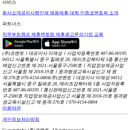
서비스
회사소개
공지사항
인재 채용
제휴 대학 인증
코멘토픽 소개
파트너스
직무부트캠프 제휴
멘토링 제휴
광고문의
기업 교육
(주)코멘토ㅣ대표이사 이재성ㅣ사업자등록번호 487-86-00195
04512 서울특별시 중구 칠패로 28, 메리츠강북타워 3층
통신판
매업신고번호 제 2021-서울중구-2580호ㅣ직업정보제공사업
신고
서울청 제 2018-19호ㅣ원격평생교육시설신고 제 원
격-376호
070-4154-0804
(주)코멘토ㅣ대표이사 이재성
04512
서울특별시 중구 칠패로 28, 메리츠강북타워 3층
사업자등록
번호 487-86-00195ㅣ통신판매업신고번호 제 2021-서울중
구-2580호
직업정보제공사업신고 서울청 제 2018-19호
원격평
생교육시설신고 제 원격-376호ㅣ070-4154-0804
이용약관
개인정보처리방침