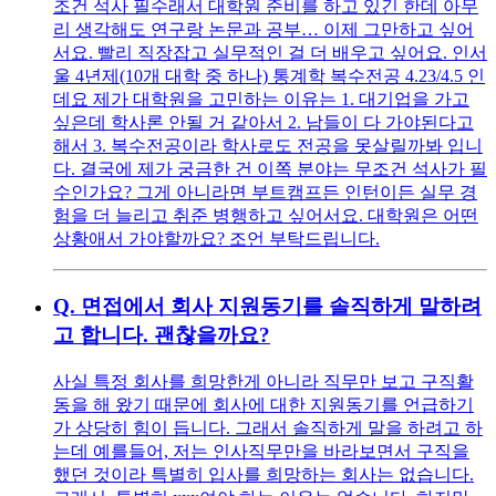
조건 석사 필수래서 대학원 준비를 하고 있긴 한데 아무
리 생각해도 연구랑 논문과 공부… 이제 그만하고 싶어
서요. 빨리 직장잡고 실무적인 걸 더 배우고 싶어요. 인서
울 4년제(10개 대학 중 하나) 통계학 복수전공 4.23/4.5 인
데요 제가 대학원을 고민하는 이유는 1. 대기업을 가고
싶은데 학사론 안될 거 같아서 2. 남들이 다 가야된다고
해서 3. 복수전공이라 학사로도 전공을 못살릴까봐 입니
다. 결국에 제가 궁금한 건 이쪽 분야는 무조건 석사가 필
수인가요? 그게 아니라면 부트캠프든 인턴이든 실무 경
험을 더 늘리고 취준 병행하고 싶어서요. 대학원은 어떤
상황애서 가야할까요? 조언 부탁드립니다.
Q.
면접에서 회사 지원동기를 솔직하게 말하려
고 합니다. 괜찮을까요?
사실 특정 회사를 희망한게 아니라 직무만 보고 구직활
동을 해 왔기 때문에 회사에 대한 지원동기를 언급하기
가 상당히 힘이 듭니다. 그래서 솔직하게 말을 하려고 하
는데 예를들어, 저는 인사직무만을 바라보면서 구직을
했던 것이라 특별히 입사를 희망하는 회사는 없습니다.