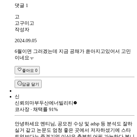
댓글
1
고
고구미고
작성자
2024.09.05
6월이면 그러겠는데 지금 공채가 쏟아지고있어서 고민
이네요ㅜ
좋아요
0
답글 달기
신
신뢰의마부
두산에너빌리티
코사장
∙ 채택률
91
%
안녕하세요 멘티님, 공모전 수상 및 adsp 등 분석도 잘하
실거 같고 논문도 엄청 좋은 곳에서 저자하셨기에 스타
트업보다는 중견기업 이상은 충분히 어필 가능하다 봅니