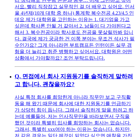
리 생각해도 연구랑 논문과 공부… 이제 그만하고 싶어
서요. 빨리 직장잡고 실무적인 걸 더 배우고 싶어요. 인서
울 4년제(10개 대학 중 하나) 통계학 복수전공 4.23/4.5 인
데요 제가 대학원을 고민하는 이유는 1. 대기업을 가고
싶은데 학사론 안될 거 같아서 2. 남들이 다 가야된다고
해서 3. 복수전공이라 학사로도 전공을 못살릴까봐 입니
다. 결국에 제가 궁금한 건 이쪽 분야는 무조건 석사가 필
수인가요? 그게 아니라면 부트캠프든 인턴이든 실무 경
험을 더 늘리고 취준 병행하고 싶어서요. 대학원은 어떤
상황애서 가야할까요? 조언 부탁드립니다.
Q.
면접에서 회사 지원동기를 솔직하게 말하려
고 합니다. 괜찮을까요?
사실 특정 회사를 희망한게 아니라 직무만 보고 구직활
동을 해 왔기 때문에 회사에 대한 지원동기를 언급하기
가 상당히 힘이 듭니다. 그래서 솔직하게 말을 하려고 하
는데 예를들어, 저는 인사직무만을 바라보면서 구직을
했던 것이라 특별히 입사를 희망하는 회사는 없습니다.
그래서, 특별히 xxx여야 하는 이유는 없습니다. 하지만,
저 같은 경우는 일단 제것이 되었다 싶으면 애착을 가진