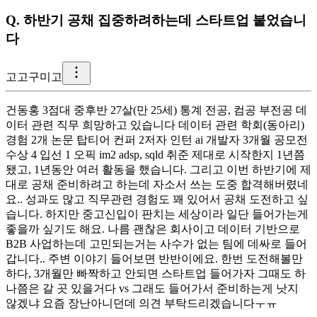
Q.
하반기 공채 집중하려하는데 스타트업 붙었습니
다
고
고구미고
건동홍 3점대 중후반 27살(만 25세) 통계 전공, 컴공 부전공 데
이터 관련 직무 희망하고 있습니다 데이터 관련 학회(동아리)
경험 2개 논문 탑티어 컨퍼 2저자 인턴 ai 개발자 3개월 공모전
수상 4 입선 1 오픽 im2 adsp, sqld 취준 제대로 시작한지 1년쯤
됐고, 1년동안 여러 활동을 했습니다. 그리고 이번 하반기에 제
대로 공채 준비하려고 하는데 자소서 쓰는 도중 합격해버렸네
요.. 성과도 많고 직무관련 경험도 꽤 있어서 공채 도전하고 싶
습니다. 하지만 중고신입이 판치는 세상이라 일단 들어가는게
좋을까 싶기도 해요. 나름 괜찮은 회사이고 데이터 기반으로
B2B 사업하는데 고민되는거는 사수가 없는 팀에 데싸로 들어
갑니다.. 주변 이야기 들어보면 반반이에요. 한번 도전해볼만
하다, 3개월만 빠짝하고 안되면 스타트업 들어가자 그때도 하
나쯤은 갈 곳 있을거다 vs 그래도 들어가서 준비하는게 낫지
않겠냐 요즘 장난아니던데 의견 부탁드리겠습니다ㅜㅠ