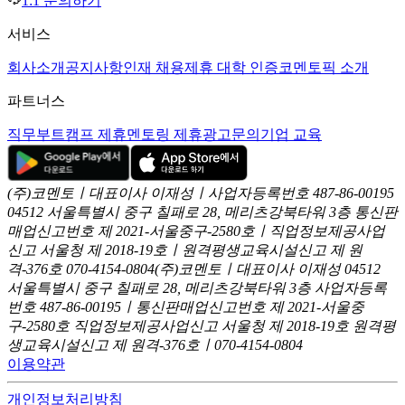
1:1 문의하기
서비스
회사소개
공지사항
인재 채용
제휴 대학 인증
코멘토픽 소개
파트너스
직무부트캠프 제휴
멘토링 제휴
광고문의
기업 교육
(주)코멘토ㅣ대표이사 이재성ㅣ사업자등록번호 487-86-00195
04512 서울특별시 중구 칠패로 28, 메리츠강북타워 3층
통신판
매업신고번호 제 2021-서울중구-2580호ㅣ직업정보제공사업
신고
서울청 제 2018-19호ㅣ원격평생교육시설신고 제 원
격-376호
070-4154-0804
(주)코멘토ㅣ대표이사 이재성
04512
서울특별시 중구 칠패로 28, 메리츠강북타워 3층
사업자등록
번호 487-86-00195ㅣ통신판매업신고번호 제 2021-서울중
구-2580호
직업정보제공사업신고 서울청 제 2018-19호
원격평
생교육시설신고 제 원격-376호ㅣ070-4154-0804
이용약관
개인정보처리방침