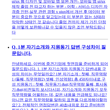
ui/ux 웹 디자인 및 모바일 앱 보완 개인- 모바일 앱 ui/ux
제작 졸업 전 따고자 하는 부분 - 어학 - 서비스 디자인 자
격증 인턴,실무 관련 경험 x uiux에서 개선 후 데이터 부
분이 중요한 것으로 알고있는데 이 부분은 없는 상태라
막막한 상태인 것 같습니다 졸업 전까지 제가 가진 단점
을 어떻게 보완해나갈 수 있을지 많은 조언 부탁드립니
다
Q.
1분 자기소개와 지원동기 답변 구성차이 질
문입니다.
안녕하세요. 이번에 중견기업에 첫면접을 준비하게 되어
질문드립니다. 1. 1분 자기소개와 지원동기 답변내용 구
성의 차이는 무엇일까요? 1분 자기소개 : 첫째, 직무역량
1 (둘째, 직무역량2) 셋째, 인성역량1 총 450자이내로 구
성 지원동기 : 첫째, 직무동기-&gt;직무역량 둘째, 회사동
기-&gt;비전일치 보시다시피, 자기소개와 지원동기 모두
직무역량을 어필하는 데, 같은 내용을 언급해도 되나요?
아니면 같은 직무역량을 말하되 표현을 다르게해야할까
요? 2. 전체적인 면접답변은 40초내외로 잡고 준비하면