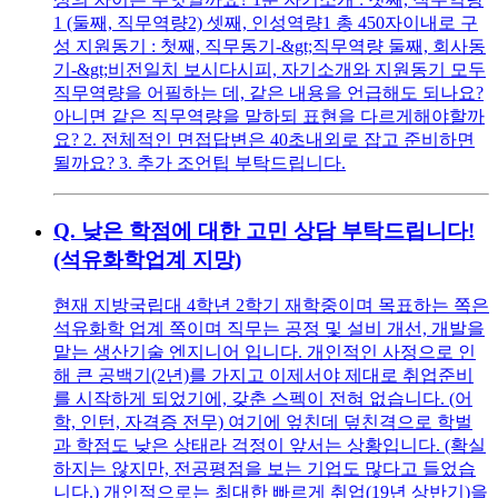
1 (둘째, 직무역량2) 셋째, 인성역량1 총 450자이내로 구
성 지원동기 : 첫째, 직무동기-&gt;직무역량 둘째, 회사동
기-&gt;비전일치 보시다시피, 자기소개와 지원동기 모두
직무역량을 어필하는 데, 같은 내용을 언급해도 되나요?
아니면 같은 직무역량을 말하되 표현을 다르게해야할까
요? 2. 전체적인 면접답변은 40초내외로 잡고 준비하면
될까요? 3. 추가 조언팁 부탁드립니다.
Q.
낮은 학점에 대한 고민 상담 부탁드립니다!
(석유화학업계 지망)
현재 지방국립대 4학년 2학기 재학중이며 목표하는 쪽은
석유화학 업계 쪽이며 직무는 공정 및 설비 개선, 개발을
맡는 생산기술 엔지니어 입니다. 개인적인 사정으로 인
해 큰 공백기(2년)를 가지고 이제서야 제대로 취업준비
를 시작하게 되었기에, 갖춘 스펙이 전혀 없습니다. (어
학, 인턴, 자격증 전무) 여기에 엎친데 덮친격으로 학벌
과 학점도 낮은 상태라 걱정이 앞서는 상황입니다. (확실
하지는 않지만, 전공평점을 보는 기업도 많다고 들었습
니다.) 개인적으로는 최대한 빠르게 취업(19년 상반기)을