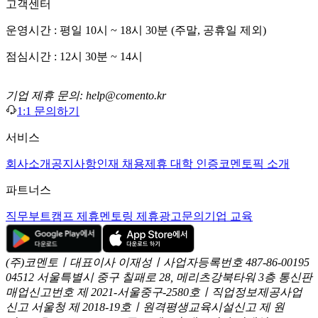
고객센터
운영시간 : 평일 10시 ~ 18시 30분 (주말, 공휴일 제외)
점심시간 : 12시 30분 ~ 14시
기업 제휴 문의: help@comento.kr
1:1 문의하기
서비스
회사소개
공지사항
인재 채용
제휴 대학 인증
코멘토픽 소개
파트너스
직무부트캠프 제휴
멘토링 제휴
광고문의
기업 교육
(주)코멘토ㅣ대표이사 이재성ㅣ사업자등록번호 487-86-00195
04512 서울특별시 중구 칠패로 28, 메리츠강북타워 3층
통신판
매업신고번호 제 2021-서울중구-2580호ㅣ직업정보제공사업
신고
서울청 제 2018-19호ㅣ원격평생교육시설신고 제 원