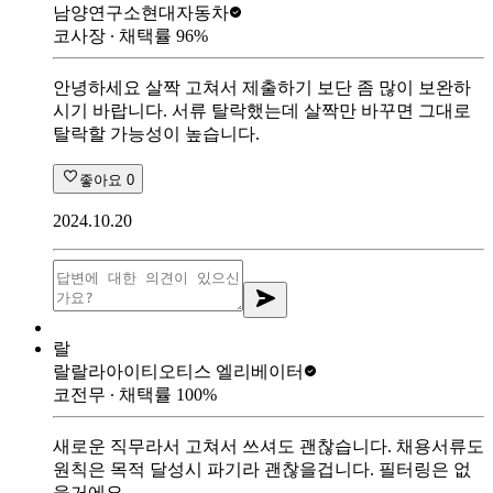
남양연구소
현대자동차
코사장
∙ 채택률
96
%
안녕하세요 살짝 고쳐서 제출하기 보단 좀 많이 보완하
시기 바랍니다. 서류 탈락했는데 살짝만 바꾸면 그대로
탈락할 가능성이 높습니다.
좋아요
0
2024.10.20
랄
랄랄라아이티
오티스 엘리베이터
코전무
∙ 채택률
100
%
새로운 직무라서 고쳐서 쓰셔도 괜찮습니다. 채용서류도
원칙은 목적 달성시 파기라 괜찮을겁니다. 필터링은 없
을거에요.