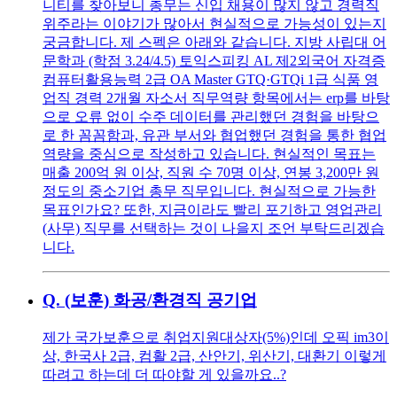
니티를 찾아보니 총무는 신입 채용이 많지 않고 경력직
위주라는 이야기가 많아서 현실적으로 가능성이 있는지
궁금합니다. 제 스펙은 아래와 같습니다. 지방 사립대 어
문학과 (학점 3.24/4.5) 토익스피킹 AL 제2외국어 자격증
컴퓨터활용능력 2급 OA Master GTQ·GTQi 1급 식품 영
업직 경력 2개월 자소서 직무역량 항목에서는 erp를 바탕
으로 오류 없이 수주 데이터를 관리했던 경험을 바탕으
로 한 꼼꼼함과, 유관 부서와 협업했던 경험을 통한 협업
역량을 중심으로 작성하고 있습니다. 현실적인 목표는
매출 200억 원 이상, 직원 수 70명 이상, 연봉 3,200만 원
정도의 중소기업 총무 직무입니다. 현실적으로 가능한
목표인가요? 또한, 지금이라도 빨리 포기하고 영업관리
(사무) 직무를 선택하는 것이 나을지 조언 부탁드리겠습
니다.
Q.
(보훈) 화공/환경직 공기업
제가 국가보훈으로 취업지원대상자(5%)인데 오픽 im3이
상, 한국사 2급, 컴활 2급, 산안기, 위산기, 대환기 이렇게
따려고 하는데 더 따야할 게 있을까요..?