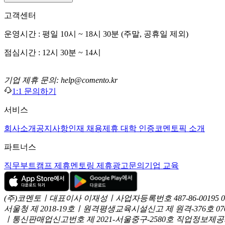
고객센터
운영시간 : 평일 10시 ~ 18시 30분 (주말, 공휴일 제외)
점심시간 : 12시 30분 ~ 14시
기업 제휴 문의: help@comento.kr
1:1 문의하기
서비스
회사소개
공지사항
인재 채용
제휴 대학 인증
코멘토픽 소개
파트너스
직무부트캠프 제휴
멘토링 제휴
광고문의
기업 교육
(주)코멘토ㅣ대표이사 이재성ㅣ사업자등록번호 487-86-00195
서울청 제 2018-19호ㅣ원격평생교육시설신고 제 원격-376호
07
ㅣ통신판매업신고번호 제 2021-서울중구-2580호
직업정보제공사업