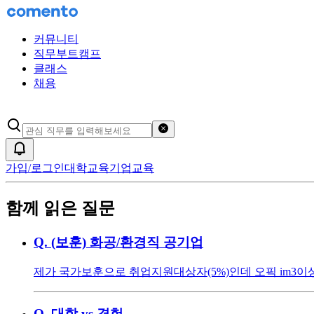
커뮤니티
직무부트캠프
클래스
채용
검색어 초기화
알림
가입/로그인
대학교육
기업교육
함께 읽은 질문
Q.
(보훈) 화공/환경직 공기업
제가 국가보훈으로 취업지원대상자(5%)인데 오픽 im3이상, 
Q.
대학 vs 경험