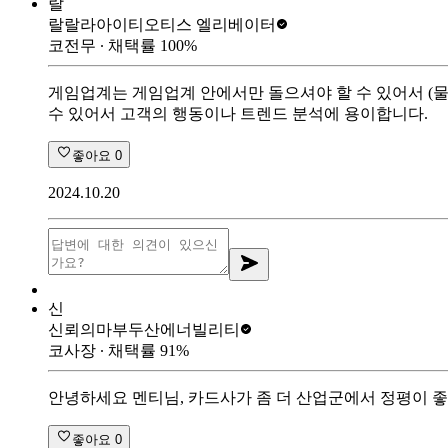
랄
랄랄라아이티
오티스 엘리베이터
코전무
∙ 채택률
100
%
게임업계는 게임업계 안에서만 돌으셔야 할 수 있어서 (물
수 있어서 고객의 행동이나 트렌드 분석에 용이합니다.
좋아요
0
2024.10.20
신
신뢰의마부
두산에너빌리티
코사장
∙ 채택률
91
%
안녕하세요 멘티님, 카드사가 좀 더 산업군에서 정평이 
좋아요
0