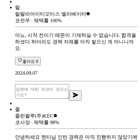
랄
랄랄라아이티
오티스 엘리베이터
코전무
∙ 채택률
100
%
아뇨, 시작 전이기 때문이 기재하실 수 없습니다. 합격을
하셨다 하더라도 경력 자체를 아직 쌓으신 게 아니니까
요.
좋아요
0
2024.09.07
졸
졸린왈루
(주)KEC
코사장
∙ 채택률
98
%
안녕하세요 멘티님 인턴 경력은 아직 진행하지 않았기에