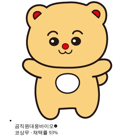
곰직원
대웅바이오
코상무
∙ 채택률
93
%