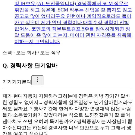
킹 IH보유 (AL 도전중입니다) 경남쪽에서 SCM 직무로
취업을 하고 싶은데, SCM 직무는 신입을 잘 뽑지도 않고
공고도 많이 없더라구요 인턴이나 계약직으로라도 들어
가고 싶은데 제가 인턴 경험이나 대회수상 경험이 전혀
없어서, 코멘토의 직무부트캠프 5주를 참여하게되면 정
말 도움이 좀 많이 되는지, 데이터 관련 자격증을 취득해
야하는지 고민입니다.
스펙
·
모든 회사
/
모든 직무
Q.
경력사항 단기알바
가
가가가본다
제가 현대자동차 지원하려고하는데 경력은 커녕 장기간 알바
한 경험도 없어서... 경력사항에 일주일정도 단기알바한거라도
써도 될까요..? 행사기간에 한거라 다양한 연령대의 많은 사람
들과 소통할기회가 있었다라는 식으로 느낀점같은거 잘 풀어
낸다쳐도 쓰면 오히려 독이될까요? 경력증명서는 사장님이 뽑
아주신다고는 하는데 경력사항 너무 빈칸으로 두기 그래서 생
각을 여쭙고 싶습니다.