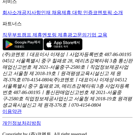
서비스
회사소개
공지사항
인재 채용
제휴 대학 인증
코멘토픽 소개
파트너스
직무부트캠프 제휴
멘토링 제휴
광고문의
기업 교육
(주)코멘토ㅣ대표이사 이재성ㅣ사업자등록번호 487-86-00195
04512 서울특별시 중구 칠패로 28, 메리츠강북타워 3층
통신판
매업신고번호 제 2021-서울중구-2580호ㅣ직업정보제공사업
신고
서울청 제 2018-19호ㅣ원격평생교육시설신고 제 원
격-376호
070-4154-0804
(주)코멘토ㅣ대표이사 이재성
04512
서울특별시 중구 칠패로 28, 메리츠강북타워 3층
사업자등록
번호 487-86-00195ㅣ통신판매업신고번호 제 2021-서울중
구-2580호
직업정보제공사업신고 서울청 제 2018-19호
원격평
생교육시설신고 제 원격-376호ㅣ070-4154-0804
이용약관
개인정보처리방침
Copyright by (주)코멘토. All right reserved.