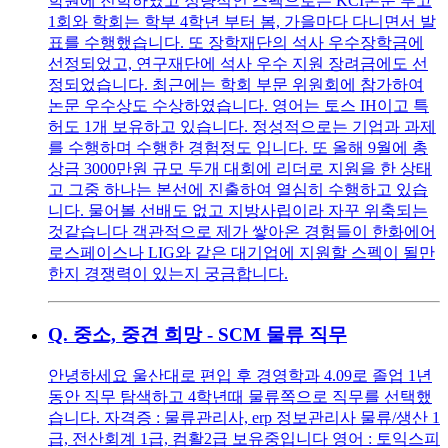
학원에 진학하였고 정량적인 스펙으로는 KCI논문 투고
1회와 학회는 학부 4학년 부터 봄, 가을마다 다니면서 발
표를 수행했습니다. 또 장학재단의 석사 우수장학금에
선정되었고, 연구재단에 석사 우수 지원 장려금에도 선
정되었습니다. 최근에는 학회 부문 위원회에 참가하여
논문 우수상도 수상하였습니다. 영어는 토스 IH이고 특
허도 1개 보유하고 있습니다. 정성적으로는 기업과 과제
를 수행하며 수행한 경험정도 입니다. 또 올해 9월에 총
상금 3000만원 규모 두개 대회에 리더로 지원을 한 상태
고 그중 하나는 본선에 진출하여 열심히 수행하고 있습
니다. 물어볼 선배도 없고 지방사립이라 자꾸 위축되는
것같습니다 객관적으로 제가 쌓아온 경험들이 한화에어
로스페이스나 LIG와 같은 대기업에 지원할 스펙이 될만
한지 경쟁력이 있는지 궁금합니다.
Q.
중소, 중견 희망 - SCM 물류 직무
안녕하세요 울산대로 편입 후 경영학과 4.09로 졸업 1년
동안 직무 탐색하고 4학년때 물류쪽으로 직무를 선택했
습니다. 자격증 : 물류관리사, erp 정보관리사 물류/생산 1
급, 전산회계 1급, 컴활2급 보유중입니다 영어 : 토익스피