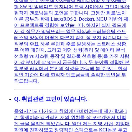
설정을 두고 반도체 소자/공정 엔지니어와 로봇/자율주
행 SW 및 임베디드 엔지니어 트랙 사이에서 고민이 많아
현직자 멘토님들의 조언을 구합니다. 그동안 회로/소자
이론 공부와 함께 Linux(ROS 2, Docker), MCU 기반의 제
어 프로젝트를 경험해 보았습니다. 하지만 실제 필드에
서 각 직무가 맞닥뜨리는 업무 일상과 트러블슈팅 스트
레스의 양상이 어떻게 다른지 감이 잘 오지 않습니다. 두
직무의 주요 하루 루틴과 주로 발생하는 스트레스 상황
은 어떤 때인지, 그리고 어떤 성향(원리 및 데이터 분석
선호형 vs 시스템 동작 및 결과물 선호형 등)을 가진 사람
이 각 분야에 잘 맞는지 궁금합니다. 두 분야를 경험해 본
학부생 입장에서 본인의 적성을 가늠해 볼 수 있는 현실
적인 기준에 대해 현직자 멘토님들의 솔직한 답변을 부
탁드립니다.
Q.
취업관련 고민이 있습니다.
졸업시기도 다가오고 취업에 대비하려는데 제가 학과 1
기 학생이라 객관적인 저의 위치를 잘 모르겠어서 이렇
게 글을 올리게 되었습니다. 일단 저는 지방 사립, 지방대
학원에 진학하였고 정량적인 스펙으로는 KCI논문 투고