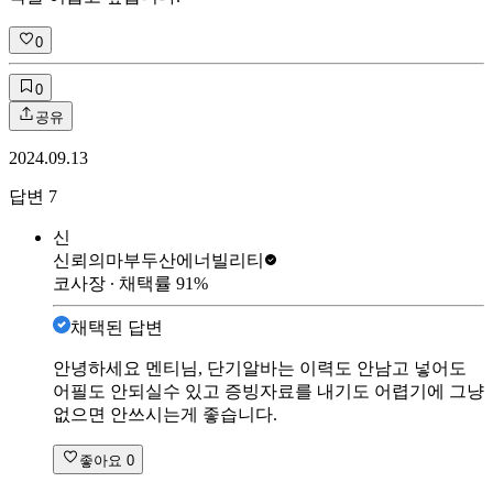
0
0
공유
2024.09.13
답변
7
신
신뢰의마부
두산에너빌리티
코사장
∙ 채택률
91
%
채택된 답변
안녕하세요 멘티님, 단기알바는 이력도 안남고 넣어도
어필도 안되실수 있고 증빙자료를 내기도 어렵기에 그냥
없으면 안쓰시는게 좋습니다.
좋아요
0