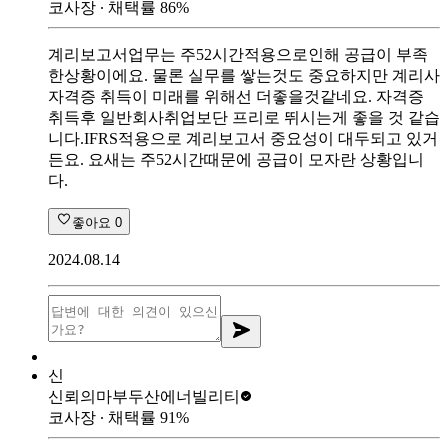
코사장
∙ 채택률
86
%
계리보고서업무는 주52시간적용으로인해 공급이 부족
한상황이에요. 물론 실무를 쌓는것도 중요하지만 계리사
자격증 취득이 미래를 위해선 더좋을것같네요. 자격증
취득후 일반회사취업보단 프리로 뛰시는게 좋을 것 같습
니다.IFRS적용으로 계리보고서 중요성이 대두되고 있거
든요. 요새는 주52시간때문에 공급이 모자란 상황입니
다.
좋아요
0
2024.08.14
신
신뢰의마부
두산에너빌리티
코사장
∙ 채택률
91
%