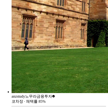
anzstudy
노무라금융투자
코차장
∙ 채택률
85
%