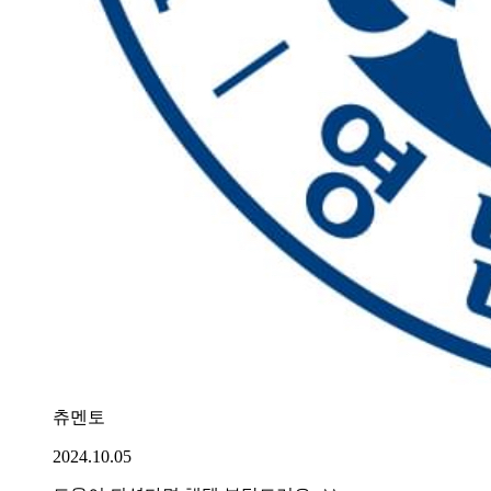
츄멘토
2024.10.05