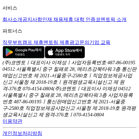
서비스
회사소개
공지사항
인재 채용
제휴 대학 인증
코멘토픽 소개
파트너스
직무부트캠프 제휴
멘토링 제휴
광고문의
기업 교육
(주)코멘토ㅣ대표이사 이재성ㅣ사업자등록번호 487-86-00195
04512 서울특별시 중구 칠패로 28, 메리츠강북타워 3층
통신판
매업신고번호 제 2021-서울중구-2580호ㅣ직업정보제공사업
신고
서울청 제 2018-19호ㅣ원격평생교육시설신고 제 원
격-376호
070-4154-0804
(주)코멘토ㅣ대표이사 이재성
04512
서울특별시 중구 칠패로 28, 메리츠강북타워 3층
사업자등록
번호 487-86-00195ㅣ통신판매업신고번호 제 2021-서울중
구-2580호
직업정보제공사업신고 서울청 제 2018-19호
원격평
생교육시설신고 제 원격-376호ㅣ070-4154-0804
이용약관
개인정보처리방침