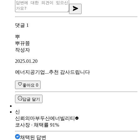
댓글
1
뿌
뿌뀨쯍
작성자
2025.01.20
에너지공기업...추천 감사드립니다
좋아요
0
답글 달기
신
신뢰의마부
두산에너빌리티
코사장
∙ 채택률
91
%
채택된 답변