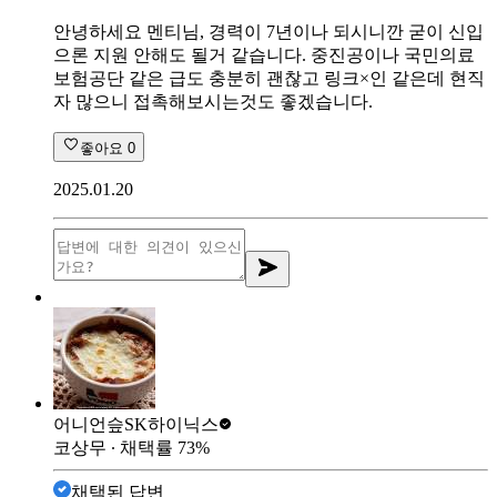
안녕하세요 멘티님, 경력이 7년이나 되시니깐 굳이 신입
으론 지원 안해도 될거 같습니다. 중진공이나 국민의료
보험공단 같은 급도 충분히 괜찮고 링크×인 같은데 현직
자 많으니 접촉해보시는것도 좋겠습니다.
좋아요
0
2025.01.20
어니언슾
SK하이닉스
코상무
∙ 채택률
73
%
채택된 답변