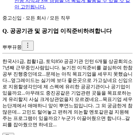
전공 지식과 SW 경험을 더 폭넓게 활용할 수 있을 것 같
아 고민됩니다.
중고신입
·
모든 회사
/
모든 직무
Q.
공공기관 및 공기업 이직준비하려합니다
뿌
뿌뀨쯍
한국사1급, 컴활1급, 토익850 공공기관 인턴 6개월 상공회의소
7년째 근무중인사람입니다. 늦기전 이직준비를 결심하여 한참
공부 진행중인데요...문제는 아직 목표기업을 세우지 못했습니
다...옆그레이드는 싫기에 보다 좋은곳으로 가고싶네요 신입으
로 지원할생각인데 제 스펙에 유리한 공공기관이나 공기업이
있을까요...아무래도 중진공같은 기업관련 곳들을 목표로하는
게 유리할지 사실 크게상관없을지 모르겠네요...목표기업 세우
는단계에서 애매하니 앞이 뿌연느낌입니다. 그 외 궁금한게 참
많은데... 고민도 털어놓고 편하게 의논할 멘토같은걸 지원해
주는 프로그램이 있을까요? 누군가 이끌어줬으면 합니다...갈
피를 잡아줬으면 하네요...