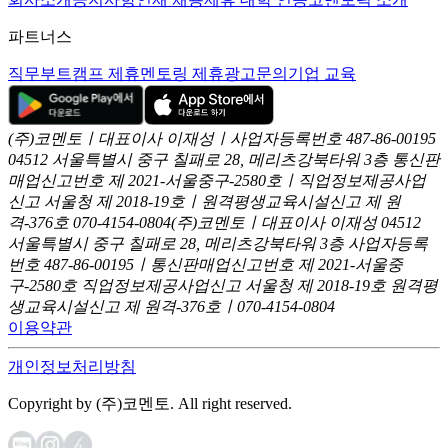
파트너스
직무부트캠프 제휴
멘토링 제휴
광고문의
기업 교육
(주)코멘토ㅣ대표이사 이재성ㅣ사업자등록번호 487-86-00195
04512 서울특별시 중구 칠패로 28, 메리츠강북타워 3층
통신판
매업신고번호 제 2021-서울중구-2580호ㅣ직업정보제공사업
신고
서울청 제 2018-19호ㅣ원격평생교육시설신고 제 원
격-376호
070-4154-0804
(주)코멘토ㅣ대표이사 이재성
04512
서울특별시 중구 칠패로 28, 메리츠강북타워 3층
사업자등록
번호 487-86-00195ㅣ통신판매업신고번호 제 2021-서울중
구-2580호
직업정보제공사업신고 서울청 제 2018-19호
원격평
생교육시설신고 제 원격-376호ㅣ070-4154-0804
이용약관
개인정보처리방침
Copyright by (주)코멘토. All right reserved.