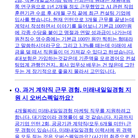
2급, 직훈개발교사3급 밖에 안되는데 원래는 채용대행
쪽 연구원으로 1년 2개월 정도 근무했었고 AI 관련 직업
훈련기관 수료 후 4개월 구직 끝에 최근 컨설팅 기업에
입사를 했습니다. 현재 인턴으로 3개월 근무를 끝냈는데
계약서 작성하면서 이야기를 들어보니 기본급 100만원
에 각종 수당을 붙이고 명절과 연말 성과급이 나가는데
원천징수 영수증에는 기본급 100만 원만 찍히는 형태라
고 말씀하시더라구요. 그리고 3.3%를 떼는데 이래야 세
금을 덜 떼서 직원들이 더 가져갈 수 있다고 하셨습니다.
4대보험은 가입하는것같은데 기준액을 모르겠어요 컨설
팅업계 관행인건지.. 회사 업무상 배우는 건 많은데 그만
두는 게 장기적으로 좋을지 몰라서 고민입니다.
Q.
과거 계약직 근무 경험, 미래내일일경험 지
원 시 오버스펙일까요?
4개월짜리 미래내일일경험 마케팅 직무를 지원하려고
합니다. 대기업이라 경쟁률이 셀 것 같습니다. 지금까지
공기업 인턴 2회, 공공기관 계약직(모두 6개월 미만) 근
무 경험이 있습니다. 미래내일일경험 이력서에 위 경력
을 모두 적는 것은 오버스펙일까요? (사기업 취준으로 전