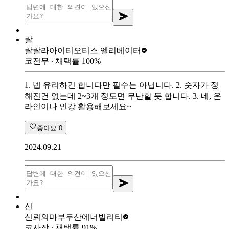
랄
랄랄라아이티
오티스 엘리베이터
코전무
∙ 채택률
100
%
1. 넵 유리하긴 합니다만 필수는 아닙니다. 2. 숫자가 정
해진건 없는데 2~3개 정도면 무난할 듯 합니다. 3. 네, 온
라인이나 인강 활용해보세요~
좋아요
0
2024.09.21
신
신뢰의마부
두산에너빌리티
코사장
∙ 채택률
91
%