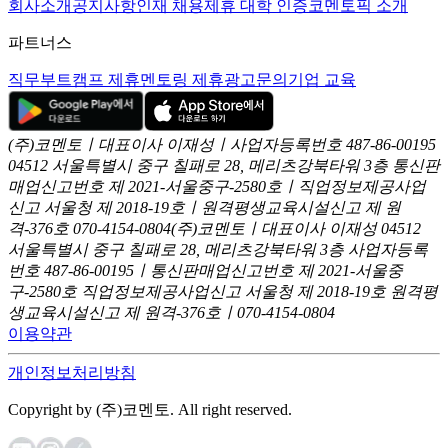
회사소개
공지사항
인재 채용
제휴 대학 인증
코멘토픽 소개
파트너스
직무부트캠프 제휴
멘토링 제휴
광고문의
기업 교육
(주)코멘토ㅣ대표이사 이재성ㅣ사업자등록번호 487-86-00195
04512 서울특별시 중구 칠패로 28, 메리츠강북타워 3층
통신판
매업신고번호 제 2021-서울중구-2580호ㅣ직업정보제공사업
신고
서울청 제 2018-19호ㅣ원격평생교육시설신고 제 원
격-376호
070-4154-0804
(주)코멘토ㅣ대표이사 이재성
04512
서울특별시 중구 칠패로 28, 메리츠강북타워 3층
사업자등록
번호 487-86-00195ㅣ통신판매업신고번호 제 2021-서울중
구-2580호
직업정보제공사업신고 서울청 제 2018-19호
원격평
생교육시설신고 제 원격-376호ㅣ070-4154-0804
이용약관
개인정보처리방침
Copyright by (주)코멘토. All right reserved.