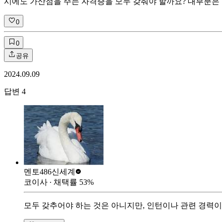
시에도 가산점을 주는 자격증을 모두 갖춰야 할까요? 대부분은 
0
0
공유
2024.09.09
답변
4
멘토486
신세계
코이사
∙ 채택률
53
%
모두 갖추어야 하는 것은 아니지만, 인턴이나 관련 경력이