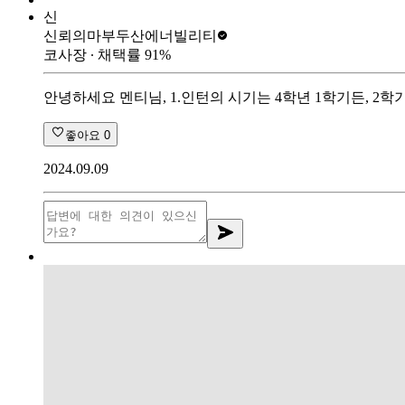
신
신뢰의마부
두산에너빌리티
코사장
∙ 채택률
91
%
안녕하세요 멘티님, 1.인턴의 시기는 4학년 1학기든, 2학
좋아요
0
2024.09.09