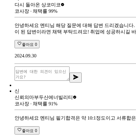
다시 돌아온 상
코미코
코사장
∙ 채택률
99
%
안녕하세요 멘티님 해당 질문에 대해 답변 드리겠습니다.
이 된 답변이라면 채택 부탁드려요! 취업에 성공하시길 
좋아요
0
2024.09.30
신
신뢰의마부
두산에너빌리티
코사장
∙ 채택률
91
%
안녕하세요 멘티님 필기합격은 약 10:1정도이고 서류합은
좋아요
0