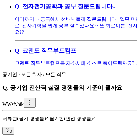
Q.
전자전기공학과 공부 질문드립니다..
어디까지나 궁금해서 선배님들께 질문드립니다.. 일단 미
로, 전자기학을 쉽게 공부 할수있나요?? 또 회로이론, 
요??
Q.
코멘토 직무부트캠프
코멘토 직무부트캠프를 자소서에 소스로 풀어도될까요? 너
공기업
·
모든 회사
/
모든 직무
Q.
공기업 전산직 실질 경쟁률의 기준이 뭘까요
W
Wsfvhik
서류합(필기 경쟁률)? 필기합(면접 경쟁률)?
0