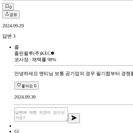
0
공유
2024.09.29
답변
3
졸
졸린왈루
(주)KEC
코사장
∙ 채택률
98
%
안녕하세요 멘티님 보통 공기업의 경우 필기합부터 경쟁률
좋아요
0
2024.09.30
다