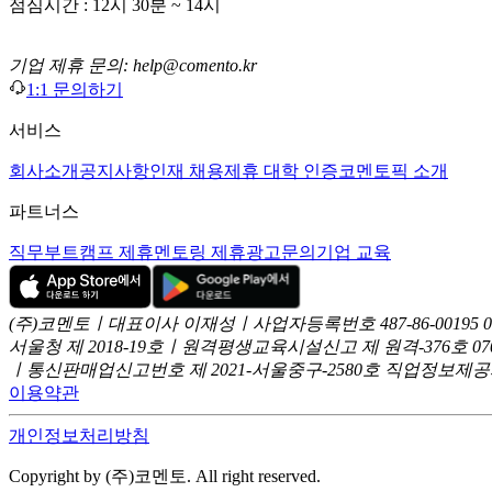
점심시간 : 12시 30분 ~ 14시
기업 제휴 문의: help@comento.kr
1:1 문의하기
서비스
회사소개
공지사항
인재 채용
제휴 대학 인증
코멘토픽 소개
파트너스
직무부트캠프 제휴
멘토링 제휴
광고문의
기업 교육
(주)코멘토ㅣ대표이사 이재성ㅣ사업자등록번호 487-86-00195
서울청 제 2018-19호ㅣ원격평생교육시설신고 제 원격-376호
07
ㅣ통신판매업신고번호 제 2021-서울중구-2580호
직업정보제공사업
이용약관
개인정보처리방침
Copyright by (주)코멘토. All right reserved.