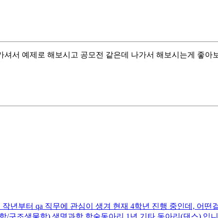
.com/) 에 들어가셔서 예제로 해보시고 공모전 같은데 나가서 해보시는게 좋
부터 qa 직무에 관심이 생겨 현재 4학년 진행 중인데, 어떤걸 채워야
단백질체학/구조생물학) 생명과학 학술동아리 1년 기타 동아리(댄스) 