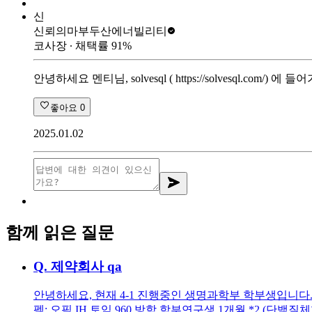
신
신뢰의마부
두산에너빌리티
코사장
∙ 채택률
91
%
안녕하세요 멘티님, solvesql ( https://solvesql
좋아요
0
2025.01.02
함께 읽은 질문
Q.
제약회사 qa
안녕하세요, 현재 4-1 진행중인 생명과학부 학부생입니다. 작년
펙: 오픽 IH 토익 960 방학 학부연구생 1개월 *2 (