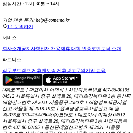
점심시간 : 12시 30분 ~ 14시
기업 제휴 문의: help@comento.kr
1:1 문의하기
서비스
회사소개
공지사항
인재 채용
제휴 대학 인증
코멘토픽 소개
파트너스
직무부트캠프 제휴
멘토링 제휴
광고문의
기업 교육
(주)코멘토ㅣ대표이사 이재성ㅣ사업자등록번호 487-86-00195
04512 서울특별시 중구 칠패로 28, 메리츠강북타워 3층
통신판
매업신고번호 제 2021-서울중구-2580호ㅣ직업정보제공사업
신고
서울청 제 2018-19호ㅣ원격평생교육시설신고 제 원
격-376호
070-4154-0804
(주)코멘토ㅣ대표이사 이재성
04512
서울특별시 중구 칠패로 28, 메리츠강북타워 3층
사업자등록
번호 487-86-00195ㅣ통신판매업신고번호 제 2021-서울중