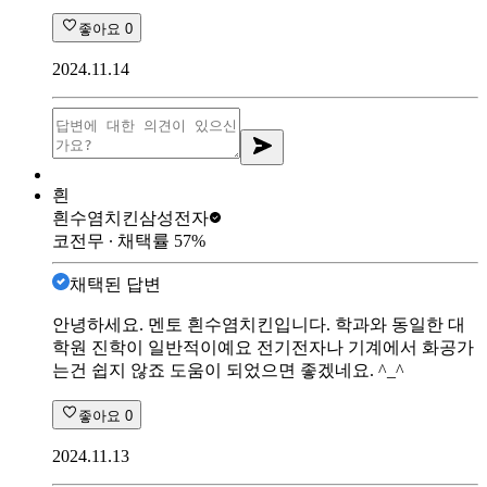
좋아요
0
2024.11.14
흰
흰수염치킨
삼성전자
코전무
∙ 채택률
57
%
채택된 답변
안녕하세요. 멘토 흰수염치킨입니다. 학과와 동일한 대
학원 진학이 일반적이예요 전기전자나 기계에서 화공가
는건 쉽지 않죠 도움이 되었으면 좋겠네요. ^_^
좋아요
0
2024.11.13