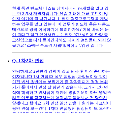
현재 중견 반도체 테스트 장비사에서 sw개발을 맡고 있
는 만 2년차 개발자입니다. 요즘 미래에 대해 고민이 많
아져 여기에 글 남깁니다. 1. 현재 검증프로그램을 개발
하는 업무를 맡고 있는데, 이 업무가 반도체 혹은 다른도
메인으로 경력 이직하기에 불리한가요? 이쪽 바닥은 문
이 좁다고 알고 있어서요… 2. 현재 97년생인데 만약 중
고신입으로 다시 들어간다해도 나이가 걸림돌이 되지 않
을까요? 스펙은 수도권 사립대/학점 3.4/컴공 입니다
Q.
1차2차 면접
안녕하세요 2년반의 경력이 있고 퇴사 후 이직 준비하는
여자입니다 1차 면접 때 실무 팀장님, 차장님이랑 같이
면접 봐서 초반에는 분위기가 좀 딱딱하다가 점점 분위
기가 풀어져서 면접 잘 봤던거 같습니다. 그래서 1차 면
접에 합격하고 인사팀이 저한테 영업지원이 아닌 영업관
리로 업무를 담당하는게 어떻냐고 물어봐서 전 당연히
알겠다고 했어요. 2차 면접 일정 잡을때 원래는 대표님이
랑만 면접 보는건데, 1차때 면접봤던 팀장님이 또 오신다