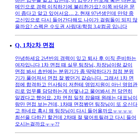
하는 업무를 맡고 있는데, 이 업무가 반도체 혹은 다른도
메인으로 경력 이직하기에 불리한가요? 이쪽 바닥은 문
이 좁다고 알고 있어서요… 2. 현재 97년생인데 만약 중
고신입으로 다시 들어간다해도 나이가 걸림돌이 되지 않
을까요? 스펙은 수도권 사립대/학점 3.4/컴공 입니다
Q.
1차2차 면접
안녕하세요 2년반의 경력이 있고 퇴사 후 이직 준비하는
여자입니다 1차 면접 때 실무 팀장님, 차장님이랑 같이
면접 봐서 초반에는 분위기가 좀 딱딱하다가 점점 분위
기가 풀어져서 면접 잘 봤던거 같습니다. 그래서 1차 면
접에 합격하고 인사팀이 저한테 영업지원이 아닌 영업관
리로 업무를 담당하는게 어떻냐고 물어봐서 전 당연히
알겠다고 했어요. 2차 면접 일정 잡을때 원래는 대표님이
랑만 면접 보는건데, 1차때 면접봤던 팀장님이 또 오신다
고 하네요 혹시 왜 팀장님이 다시 들어올까요ㅜㅜㅜㅜ
최선을 다하긴 할건데 2차때 절 떨어트릴려고 다시 들어
오시는걸까요ㅜㅜ??