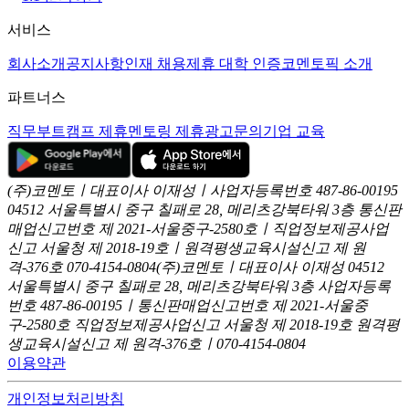
서비스
회사소개
공지사항
인재 채용
제휴 대학 인증
코멘토픽 소개
파트너스
직무부트캠프 제휴
멘토링 제휴
광고문의
기업 교육
(주)코멘토ㅣ대표이사 이재성ㅣ사업자등록번호 487-86-00195
04512 서울특별시 중구 칠패로 28, 메리츠강북타워 3층
통신판
매업신고번호 제 2021-서울중구-2580호ㅣ직업정보제공사업
신고
서울청 제 2018-19호ㅣ원격평생교육시설신고 제 원
격-376호
070-4154-0804
(주)코멘토ㅣ대표이사 이재성
04512
서울특별시 중구 칠패로 28, 메리츠강북타워 3층
사업자등록
번호 487-86-00195ㅣ통신판매업신고번호 제 2021-서울중
구-2580호
직업정보제공사업신고 서울청 제 2018-19호
원격평
생교육시설신고 제 원격-376호ㅣ070-4154-0804
이용약관
개인정보처리방침