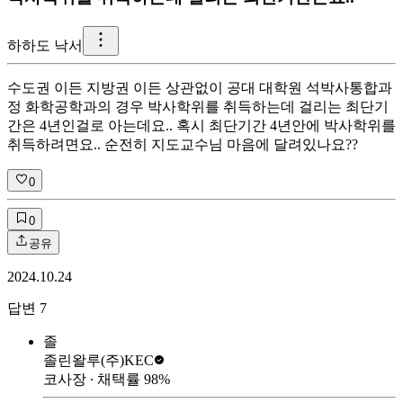
하
하도 낙서
수도권 이든 지방권 이든 상관없이 공대 대학원 석박사통합과
정 화학공학과의 경우 박사학위를 취득하는데 걸리는 최단기
간은 4년인걸로 아는데요.. 혹시 최단기간 4년안에 박사학위를
취득하려면요.. 순전히 지도교수님 마음에 달려있나요??
0
0
공유
2024.10.24
답변
7
졸
졸린왈루
(주)KEC
코사장
∙ 채택률
98
%