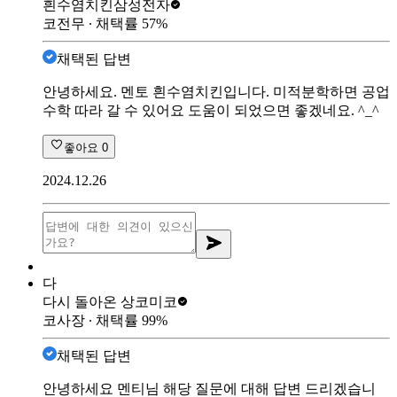
흰수염치킨
삼성전자
코전무
∙ 채택률
57
%
채택된 답변
안녕하세요. 멘토 흰수염치킨입니다. 미적분학하면 공업
수학 따라 갈 수 있어요 도움이 되었으면 좋겠네요. ^_^
좋아요
0
2024.12.26
다
다시 돌아온 상
코미코
코사장
∙ 채택률
99
%
채택된 답변
안녕하세요 멘티님 해당 질문에 대해 답변 드리겠습니