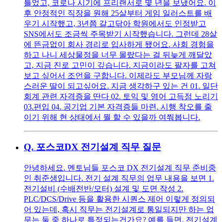
틀었고, 코로나 시기에 프리랜서로 몇 년을 보냈어요. 이
후 안정적인 직장을 원해 25살부터 게임 일러스트를 배
우기 시작했고, 3년쯤 갈고닦아 학원에서도 인정받고
SNS에서도 조금씩 주목받기 시작했습니다. 그런데 28살
에 뜬금없이 회사 경리로 입사하게 됐어요. 사회 경험을
하고 나니 세상물정을 너무 몰랐다는 걸 뒤늦게 깨달았
고, 지금 진로 고민이 깊습니다. 지금이라도 팔자를 고쳐
보고 싶어서 조언을 구합니다. 이제라도 부모님께 자랑
스러운 딸이 되고싶어요. 지금 생각하구 있는 건 01. 일단
회계 관련 자격증을 딴다 02. 토익 및 영어 고득점 노리기
03.편입 04. 공기업 기본 자격증들 마련. 시행 착오를 줄
이기 위해 현 상태에서 뭘 할 수 있을까 여쭤봅니다.
Q.
포스코DX 전기설계 직무 질문
안녕하세요. 멘토님들 포스코 DX 전기설계 직무 준비중
인 취준생입니다. 전기 설계 직무의 업무 내용을 보면 1.
전기설비 (수배전반/모터) 설계 및 도면 작성 2.
PLC/DCS/Drive 등을 활용한 시퀀스 제어 이렇게 정의되
어 있는데, 혹시 직무는 전기설계로 통일되지만 하는 업
무는 둘 중 하나로 특정되는건가요? 예를 들면, 전기설계