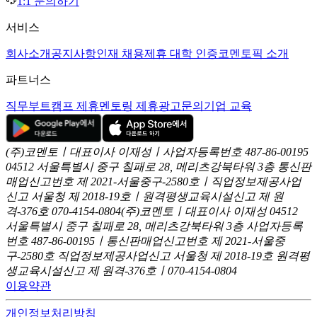
1:1 문의하기
서비스
회사소개
공지사항
인재 채용
제휴 대학 인증
코멘토픽 소개
파트너스
직무부트캠프 제휴
멘토링 제휴
광고문의
기업 교육
(주)코멘토ㅣ대표이사 이재성ㅣ사업자등록번호 487-86-00195
04512 서울특별시 중구 칠패로 28, 메리츠강북타워 3층
통신판
매업신고번호 제 2021-서울중구-2580호ㅣ직업정보제공사업
신고
서울청 제 2018-19호ㅣ원격평생교육시설신고 제 원
격-376호
070-4154-0804
(주)코멘토ㅣ대표이사 이재성
04512
서울특별시 중구 칠패로 28, 메리츠강북타워 3층
사업자등록
번호 487-86-00195ㅣ통신판매업신고번호 제 2021-서울중
구-2580호
직업정보제공사업신고 서울청 제 2018-19호
원격평
생교육시설신고 제 원격-376호ㅣ070-4154-0804
이용약관
개인정보처리방침