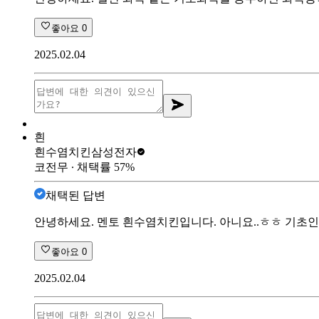
좋아요
0
2025.02.04
흰
흰수염치킨
삼성전자
코전무
∙ 채택률
57
%
채택된 답변
안녕하세요. 멘토 흰수염치킨입니다. 아니요..ㅎㅎ 기초인거
좋아요
0
2025.02.04