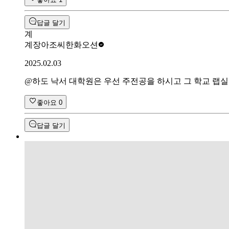
답글 달기
계
계장아조씨
한화오션
2025.02.03
@
하도 낙서
대학원은 우선 주전공을 하시고 그 학교 랩
좋아요
0
답글 달기