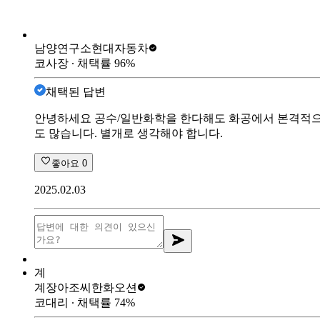
남양연구소
현대자동차
코사장
∙ 채택률
96
%
채택된 답변
안녕하세요 공수/일반화학을 한다해도 화공에서 본격적으로
도 많습니다. 별개로 생각해야 합니다.
좋아요
0
2025.02.03
계
계장아조씨
한화오션
코대리
∙ 채택률
74
%