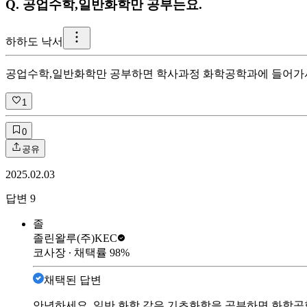
Q.
공업수학,일반화학만 공부는요.
하
하도 낙서
공업수학,일반화학만 공부하면 학사과정 화학공학과에 들어가
1
0
공유
2025.02.03
답변
9
졸
졸린왈루
(주)KEC
코사장
∙ 채택률
98
%
채택된 답변
안녕하세요. 일반 화학 같은 기초화학을 공부하면 화학공학