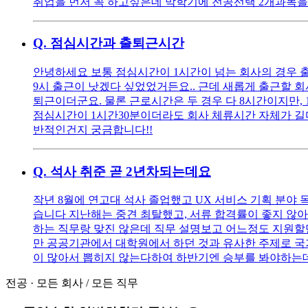
취업을 먼저 꼭 하고싶은데 막학기에 전공선택 2개과목을
Q.
점심시간과 출퇴근시간
안녕하세요 보통 점심시간이 1시간이 넘는 회사의 경우 출근
9시 출근이 낫겠다 싶었었거든요.. 근데 새롭게 출근할 
퇴근이더군요. 물론 근로시간은 두 경우 다 8시간이지만, 1
점심시간이 1시간30분이더라도 회사 체류시간 자체가 길다
반적인건지 궁금합니다!!
Q.
석사 취준 곧 2년차되는데요
작년 8월에 연고대 석사 졸업했고 UX 서비스 기획 분야 목
습니다 지난해는 중견 최탈했고, 서류 합격률이 좋지 않아
하는 직무랑 맞진 않은데 직무 설명보고 어느정도 지원할
만 공공기관에서 대학원에서 하던 것과 유사한 주제로 국가
이 많아서 뽑히지 않는다하여 하반기엔 승부를 봐야하는데 
전공
·
모든 회사
/
모든 직무