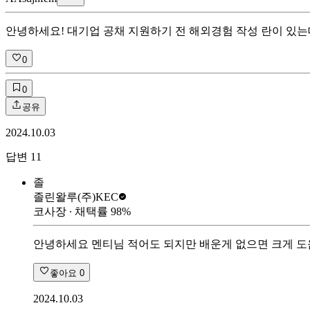
안녕하세요! 대기업 공채 지원하기 전 해외경험 작성 란이 있는
0
0
공유
2024.10.03
답변
11
졸
졸린왈루
(주)KEC
코사장
∙ 채택률
98
%
안녕하세요 멘티님 적어도 되지만 배운게 없으면 크게 도
좋아요
0
2024.10.03