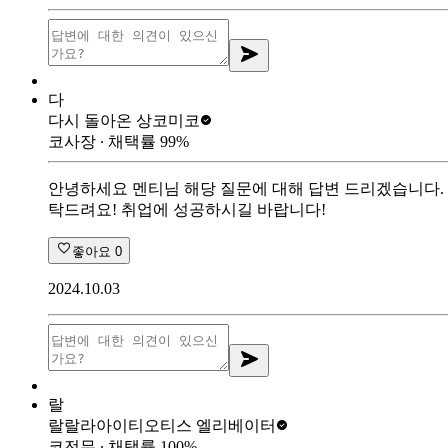
다
다시 돌아온 상
코미코
코사장
∙ 채택률
99
%
안녕하세요 멘티님 해당 질문에 대해 답변 드리겠습니다.
탁드려요! 취업에 성공하시길 바랍니다!
좋아요
0
2024.10.03
랄
랄랄라아이티
오티스 엘리베이터
코전무
∙ 채택률
100
%