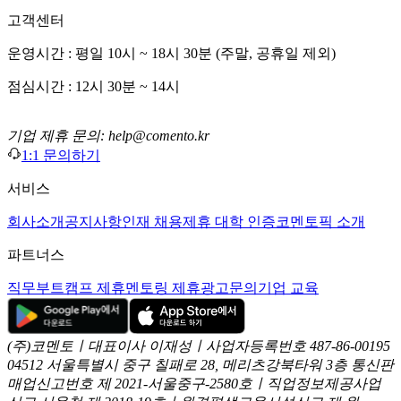
고객센터
운영시간 : 평일 10시 ~ 18시 30분 (주말, 공휴일 제외)
점심시간 : 12시 30분 ~ 14시
기업 제휴 문의: help@comento.kr
1:1 문의하기
서비스
회사소개
공지사항
인재 채용
제휴 대학 인증
코멘토픽 소개
파트너스
직무부트캠프 제휴
멘토링 제휴
광고문의
기업 교육
(주)코멘토ㅣ대표이사 이재성ㅣ사업자등록번호 487-86-00195
04512 서울특별시 중구 칠패로 28, 메리츠강북타워 3층
통신판
매업신고번호 제 2021-서울중구-2580호ㅣ직업정보제공사업