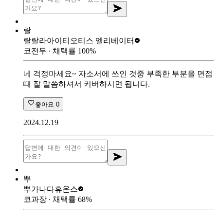
랄
랄랄라아이티
오티스 엘리베이터
코전무
∙ 채택률
100
%
네 걱정마세요~ 자소서에 쓰인 것중 부족한 부분을 면접
때 잘 말씀하셔서 커버하시면 됩니다.
좋아요
0
2024.12.19
뿌
뿌가나다
휴온스
코과장
∙ 채택률
68
%