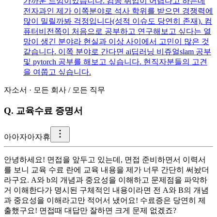
가까운 느낌이었습니다. 컴공 취업이 어렵다고 하는데
전자과인 제가 이쪽분야로 석사 학위를 받으면 경쟁력에
많이 밀릴까봐 걱정입니다(성적 이슈도 당연히 존재). 컴
퓨터비전쪽이 처음으로 공부하고 연구해보고 싶다는 열
망이 생긴 분야라 현실과 이상 사이에서 고민이 많은 것
같습니다. 이쪽 분야로 간다면 ai딥러닝 비쥬얼slam 공부
및 pytorch 공부를 해보고 싶습니다. 현직자분들의 고견
을 여쭙고 싶습니다.
자소서
·
모든 회사
/
모든 직무
Q.
교육수료 증명서
아
아자아자휴
안녕하세요! 면접을 앞두고 있는데, 면접 준비하면서 이력서
를 보니 교육 수료 란에 교육 내용을 제가 너무 간단히 써놨더
라구요. A와 b의 개념과 중요성을 이해하고 문제점을 파악하
거 이해한다가 명시된 구체적인 내용이라면 전 A와 B의 개념
과 중요성을 이해라고만 적어서 냈어요! 수료증은 당연히 제
출했구요! 면접때 대답만 잘하면 크게 문제 없겠죠?