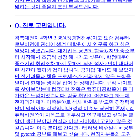
기사 준비에 집중해 전기/품질/설비/기술직 쪽 선택지를
넓히는 것이 좋을지 조언 부탁드립니다.
Q.
진로 고민입니다.
경북대전자 4학년 3.38/4.5(경험전무)이고 요즘 컴퓨터/
로봇비전에 관심이 생겨 대학원에서 연구를 하고 싶은
열망이 생겼습니다. 대기업은 당연히 힘들겠지만 중소부
터 시작해서 조금씩 성장 해나가고 싶은데, 학점때문에
중소기업 취업조차 하지 못하게 되어 석사 2년이 내다버
린 시간이 될까봐 겁이 납니다. 공기업 대비도 해 보았지
만 전기과목과 채용 프로세스가 저와 맞지 않은 느낌을
받아서 현재는 생각을 접어 둔 상태입니다. 구직 사이트
를 찾아보았는데 컴퓨터비전쪽은 컴퓨터공학쪽이 좀 더
가까운 느낌이었습니다. 컴공 취업이 어렵다고 하는데
전자과인 제가 이쪽분야로 석사 학위를 받으면 경쟁력에
많이 밀릴까봐 걱정입니다(성적 이슈도 당연히 존재). 컴
퓨터비전쪽이 처음으로 공부하고 연구해보고 싶다는 열
망이 생긴 분야라 현실과 이상 사이에서 고민이 많은 것
같습니다. 이쪽 분야로 간다면 ai딥러닝 비쥬얼slam 공부
및 pytorch 공부를 해보고 싶습니다. 현직자분들의 고견