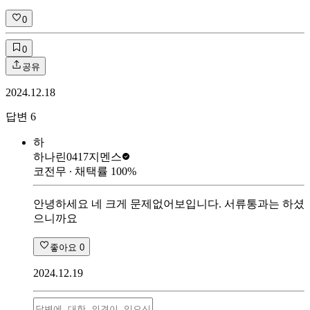
0
0
공유
2024.12.18
답변
6
하
하나린0417
지멘스
코전무
∙ 채택률
100
%
안녕하세요 네 크게 문제없어보입니다. 서류통과는 하셨
으니까요
좋아요
0
2024.12.19