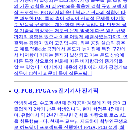
퍼 가공에서 발생되는 스크래치, 세정 불순물, pit 결함 등
의 가공 경험을 AI 및 Python을 활용해 결함 규명 모델 제
작 프로젝트, PKG에서의 솔더 볼과 기판과의 접합에 따
른 과도한 IMC 특정 층이 성장이 신뢰성 문제를 야기할
수 있음을 규명하는 계산 화학 연구 등입니다. 반도체 공
정 기술을 희망하는 저로썬 문제 발생에 따른 원인 규명
까지의 경험은 있으나 이를 어떻게 해결하였는가까지 연
결되는 경험이 없어 고민입니다. 외부 공정 실습의 경우
도 예로 "Silicide 공정에서 온도가 높아짐에 특정 구간에
서 비저항이 커지는 문제가 발생되고 이는 온도 상승에
따른 특정 상으로의 변화에 따른 비저항값의 증가임을
알 수 있었다." 여기까지 내용의 경험이라 제가 공정기술
직무에 fit한지 의문이 들어 질문드립니
Q.
PCB, FPGA vs 전기기사 전기직
안녕하세요. 수도권 4년제 전자공학 계열에 재학 중이고
졸업까지 2학기 남은 학생입니다. 현재 학점은 4점대이
며, 유럽에서 약 2년간 공부한 경험을 바탕으로 토스 AL
을 취득했습니다. 현재는 교수님 지도하에 학부연구생으
로 하드웨어 프로젝트를 진행하며 FPGA, PCB 설계, 회