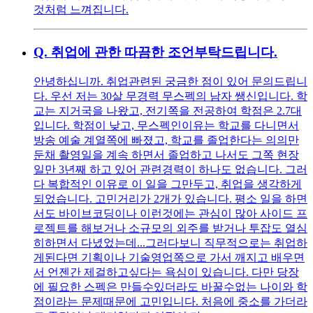
것처럼 느껴집니다.
Q.
취업에 관한 따끔한 조언부탁드립니다.
안녕하십니까. 취업관련된 궁금한 점이 있어 문의드립니
다. 우선 저는 30살 무경력 무스펙의 남자 쌩신입니다. 학
교는 지거국을 나왔고, 전기쪽을 전공하여 학점은 2.7대
입니다. 학점이 낮고, 무스펙인이유는 학교를 다니면서
방송 예술 계열쪽에 빠졌고, 학교를 졸업한다는 의의만
둔채 촬영일을 계속 하면서 졸업하고 나서도 그쪽 현장
일만 3년째 하고 있어 관련경력이 하나도 없습니다. 그러
다 복합적인 이유로 이 일을 그만두고, 취업을 생각하게
되었습니다. 고민거리가 2개가 있습니다. 평소 일을 하면
서도 바이브코딩이나 이런것에는 관심이 많아 사이드 프
로젝트를 해보거나 소규모의 외주를 받거나 투잡도 열심
히하면서 다녔었는데...그러다보니 직무적으로는 취업하
게된다면 기획이나 기술영업쪽으로 가서 깨지고 배우면
서 언젠간 제걸하고싶다는 욕심이 있습니다. 다만 당장
에 필요한 스펙은 만들수있더라도 바꿀수없는 나이와 학
점이라는 문제때문에 고민입니다. 처음에 중소를 가더라