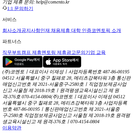
기업 제휴 문의: help@comento.kr
1:1 문의하기
서비스
회사소개
공지사항
인재 채용
제휴 대학 인증
코멘토픽 소개
파트너스
직무부트캠프 제휴
멘토링 제휴
광고문의
기업 교육
(주)코멘토ㅣ대표이사 이재성ㅣ사업자등록번호 487-86-00195
04512 서울특별시 중구 칠패로 28, 메리츠강북타워 3층
통신판
매업신고번호 제 2021-서울중구-2580호ㅣ직업정보제공사업
신고
서울청 제 2018-19호ㅣ원격평생교육시설신고 제 원
격-376호
070-4154-0804
(주)코멘토ㅣ대표이사 이재성
04512
서울특별시 중구 칠패로 28, 메리츠강북타워 3층
사업자등록
번호 487-86-00195ㅣ통신판매업신고번호 제 2021-서울중
구-2580호
직업정보제공사업신고 서울청 제 2018-19호
원격평
생교육시설신고 제 원격-376호ㅣ070-4154-0804
이용약관