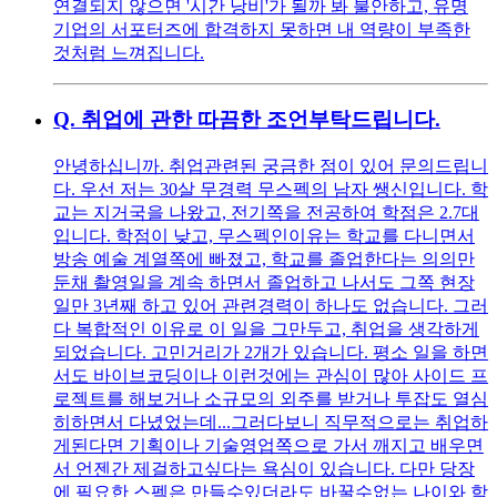
연결되지 않으면 '시간 낭비'가 될까 봐 불안하고, 유명
기업의 서포터즈에 합격하지 못하면 내 역량이 부족한
것처럼 느껴집니다.
Q.
취업에 관한 따끔한 조언부탁드립니다.
안녕하십니까. 취업관련된 궁금한 점이 있어 문의드립니
다. 우선 저는 30살 무경력 무스펙의 남자 쌩신입니다. 학
교는 지거국을 나왔고, 전기쪽을 전공하여 학점은 2.7대
입니다. 학점이 낮고, 무스펙인이유는 학교를 다니면서
방송 예술 계열쪽에 빠졌고, 학교를 졸업한다는 의의만
둔채 촬영일을 계속 하면서 졸업하고 나서도 그쪽 현장
일만 3년째 하고 있어 관련경력이 하나도 없습니다. 그러
다 복합적인 이유로 이 일을 그만두고, 취업을 생각하게
되었습니다. 고민거리가 2개가 있습니다. 평소 일을 하면
서도 바이브코딩이나 이런것에는 관심이 많아 사이드 프
로젝트를 해보거나 소규모의 외주를 받거나 투잡도 열심
히하면서 다녔었는데...그러다보니 직무적으로는 취업하
게된다면 기획이나 기술영업쪽으로 가서 깨지고 배우면
서 언젠간 제걸하고싶다는 욕심이 있습니다. 다만 당장
에 필요한 스펙은 만들수있더라도 바꿀수없는 나이와 학