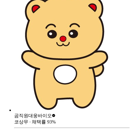
곰직원
대웅바이오
코상무
∙ 채택률
93
%