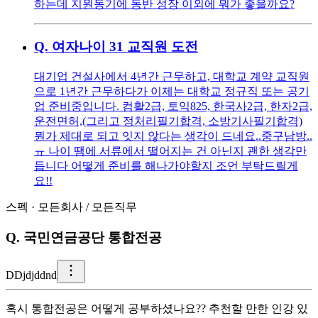
하는데 지원동기에 동반 성장 이외에 뭐가 좋을까요?
Q.
여자나이 31 교직원 도전
대기업 건설사에서 4년간 근무하고, 대학교 계약 교직원
으로 1년간 근무하다가 이제는 대학교 정규직 또는 공기
업 준비중입니다. 컴활2급, 토익825, 한국사2급, 한자2급,
운전면허,(그리고 정처리필기합격, 소방기사필기합격)
뭔가 제대로 되고 잇지 않다는 생각이 드네요..중구남방..
ㅠ 나이 땜에 서류에서 떨어지는 건 아닌지 괜한 생각만
듭니다 어떻게 준비를 해나가야할지 조언 부탁드릴게
요!!
스펙
·
모든회사
/
모든직무
Q.
국민연금공단 통합전공
D
Djdjddnd
혹시 통합전공은 어떻게 공부하셨나요?? 추천할 만한 인강 있